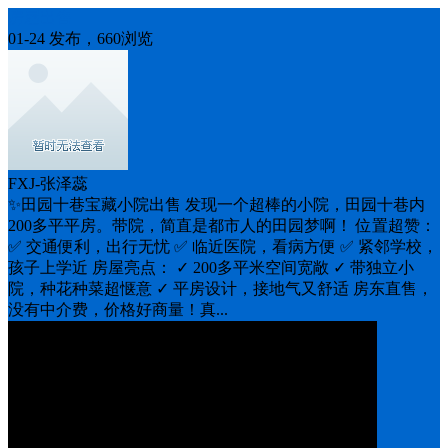
房屋出售
01-24 发布，660浏览
FXJ-张泽蕊
✨田园十巷宝藏小院出售 发现一个超棒的小院，田园十巷内
200多平平房。带院，简直是都市人的田园梦啊！ 位置超赞：
✅ 交通便利，出行无忧 ✅ 临近医院，看病方便 ✅ 紧邻学校，
孩子上学近 房屋亮点： ✓ 200多平米空间宽敞 ✓ 带独立小
院，种花种菜超惬意 ✓ 平房设计，接地气又舒适 房东直售，
没有中介费，价格好商量！真...