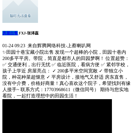
房屋出售
FXJ-张泽蕊
01-24 09:23 来自辉腾网络科技-上蔡喇叭网
✨田园十巷宝藏小院出售 发现一个超棒的小院，田园十巷内
200多平平房。带院，简直是都市人的田园梦啊！ 位置超赞：
✅ 交通便利，出行无忧 ✅ 临近医院，看病方便 ✅ 紧邻学校，
孩子上学近 房屋亮点： ✓ 200多平米空间宽敞 ✓ 带独立小
院，种花种菜超惬意 ✓ 平房设计，接地气又舒适 房东直售，
没有中介费，价格好商量！真心喜欢这个院子，希望找到有缘
人接手~ 联系方式：17703968611（微信同号） 期待与您实地
看院，一起打造理想中的田园生活！