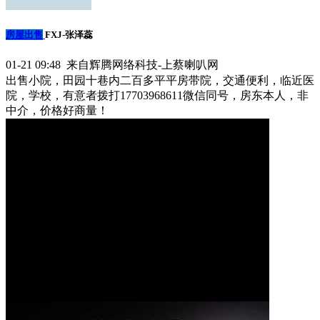
房屋出售
FXJ-张泽蕊
01-21 09:48 来自辉腾网络科技-上蔡喇叭网
出售小院，田园十巷内二百多平平房带院，交通便利，临近医
院，学校，有意者拨打17703968611微信同号，房东本人，非
中介，价格好商量！