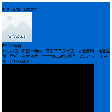
房屋出售
01-21 发布，623浏览
FXJ-张泽蕊
出售小院，田园十巷内二百多平平房带院，交通便利，临近医
院，学校，有意者拨打*****8611微信同号，房东本人，非中
介，价格好商量！