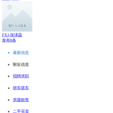
FXJ-张泽蕊
发布8条
最新信息
附近信息
招聘求职
拼车搭车
房屋租售
二手买卖