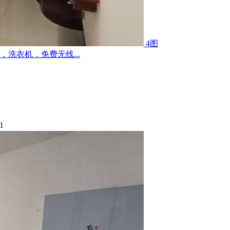
4图
洗衣机，免费无线...
1