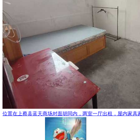
位置在上蔡县蓝天商场对面胡同内，两室一厅出租，屋内家具家电