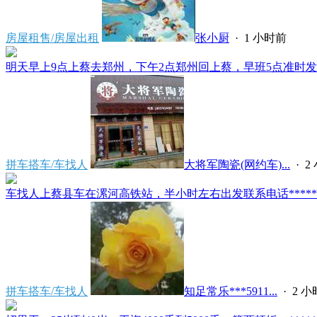
房屋租售/房屋出租
张小厨
·
1 小时前
明天早上9点上蔡去郑州，下午2点郑州回上蔡，早班5点准时发车
拼车搭车/车找人
大将军陶瓷(网约车)...
·
2
车找人上蔡县车在漯河高铁站，半小时左右出发联系电话*****591
拼车搭车/车找人
知足常乐***5911...
·
2 