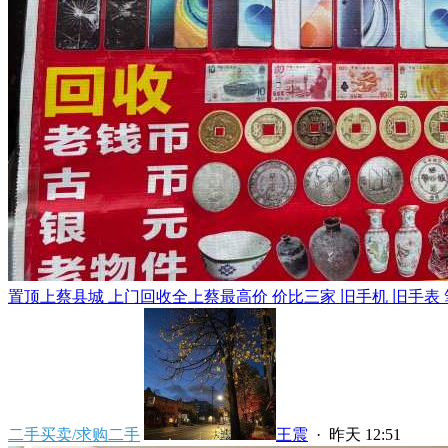
置顶
上蔡县城 上门回收全上蔡最高价 价比三家 旧手机 旧手表 笔
二手买卖/求购二手
王震
·
昨天 12:51