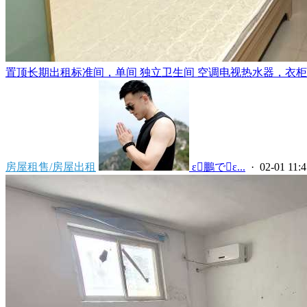
置顶
长期出租标准间，单间 独立卫生间 空调电视热水器，衣柜，
房屋租售/房屋出租
 ε鵬でε...
· 02-01 11:4