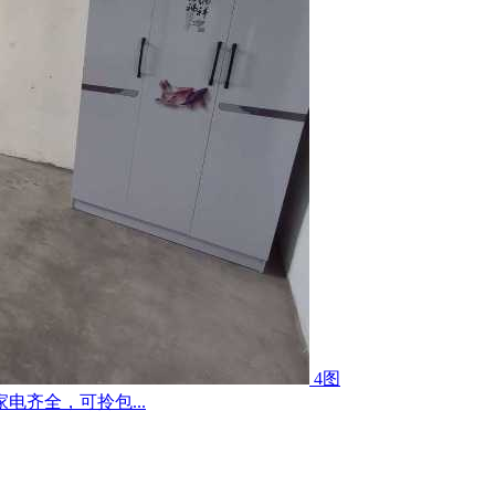
4图
齐全，可拎包...