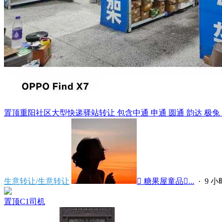
置顶
重阳社区大型快递驿站转让 包含中通 申通 圆通 韵达 极兔 天猫
生意转让/生意转让
 糖果屋童品...
·
9 
置顶
C1司机