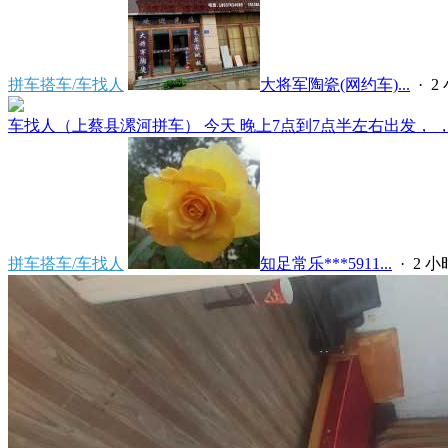
拼车搭车/车找人
大将军陶瓷(网约车)...
·
2
车找人（上蔡县漯河拼车） 今天 晚上7点到7点半左右出发， ，上
拼车搭车/车找人
知足常乐***5911...
·
2 