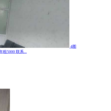
4图
000 联系...