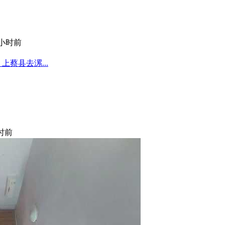
 小时前
蔡县去漯...
小时前