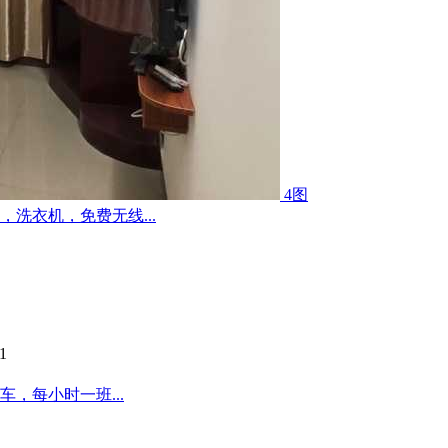
4图
洗衣机，免费无线...
1
，每小时一班...