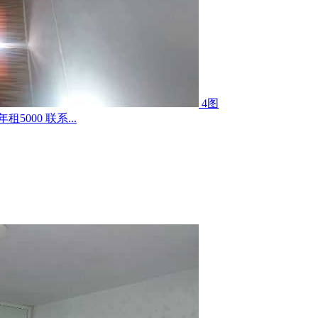
4图
000 联系...