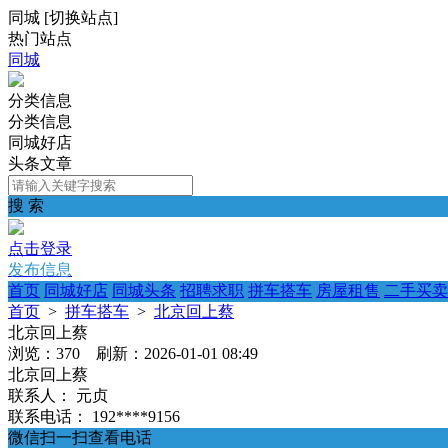
同城
[
切换站点
]
热门站点
同城
分类信息
分类信息
同城好店
头条文章
搜 索
点击登录
发布信息
首页
同城好店
同城头条
招聘求职
拼车搭车
房屋租售
二手买卖
首页
>
拼车搭车
>
北京回上蔡
北京回上蔡
浏览：370 刷新：2026-01-01 08:49
北京回上蔡
联系人：
元贞
联系电话：
192****9156
微信扫一扫查看电话