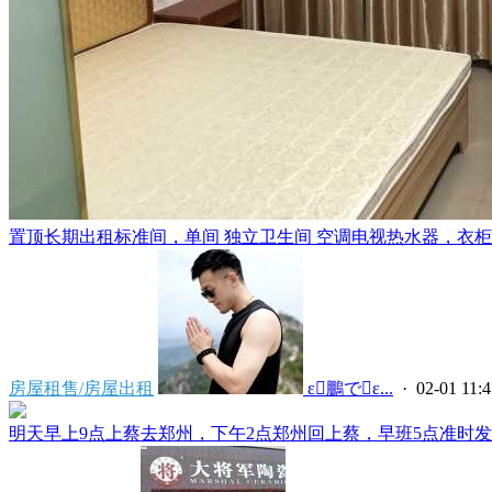
置顶
长期出租标准间，单间 独立卫生间 空调电视热水器，衣柜，
房屋租售/房屋出租
 ε鵬でε...
· 02-01 11:4
明天早上9点上蔡去郑州，下午2点郑州回上蔡，早班5点准时发车