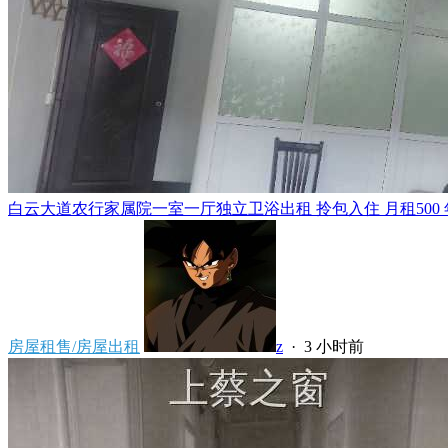
白云大道农行家属院一室一厅独立卫浴出租 拎包入住 月租500 年租5
房屋租售/房屋出租
z
·
3 小时前