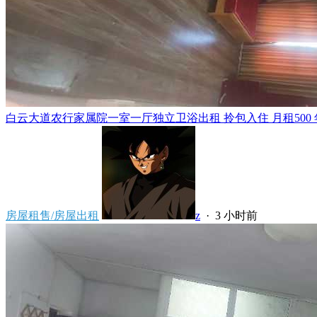
白云大道农行家属院一室一厅独立卫浴出租 拎包入住 月租500 年租5
房屋租售/房屋出租
z
·
3 小时前