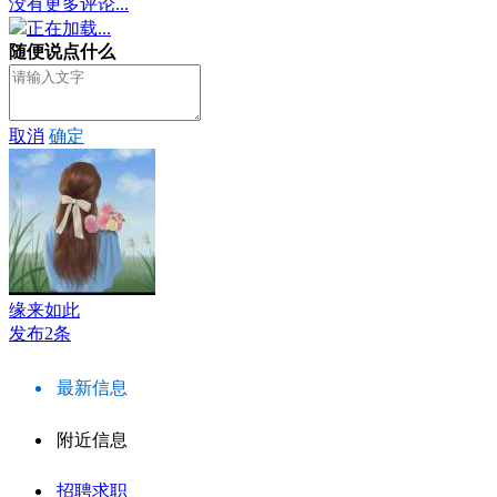
没有更多评论...
正在加载...
随便说点什么
取消
确定
缘来如此
发布2条
最新信息
附近信息
招聘求职