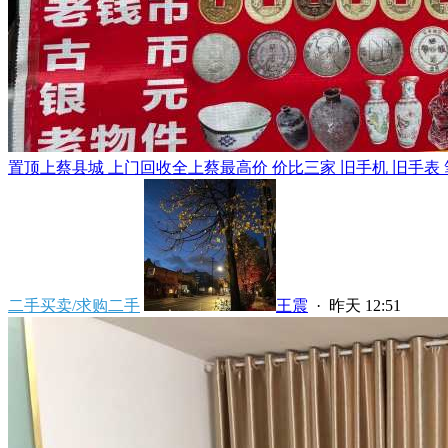
置顶
上蔡县城 上门回收全上蔡最高价 价比三家 旧手机 旧手表 笔
二手买卖/求购二手
王震
·
昨天 12:51