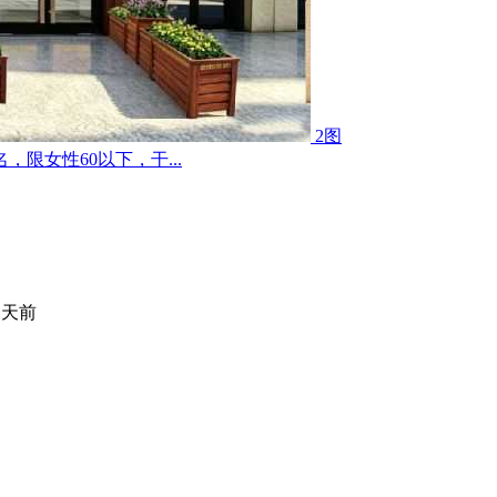
2图
限女性60以下，干...
 天前