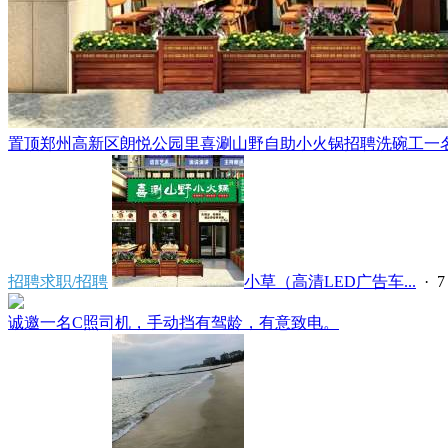
置顶
郑州高新区朗悦公园里喜涮山野自助小火锅招聘洗碗工一名，
招聘求职/招聘
小草（高清LED广告车...
·
7
诚邀一名C照司机，手动挡有驾龄，有意致电。