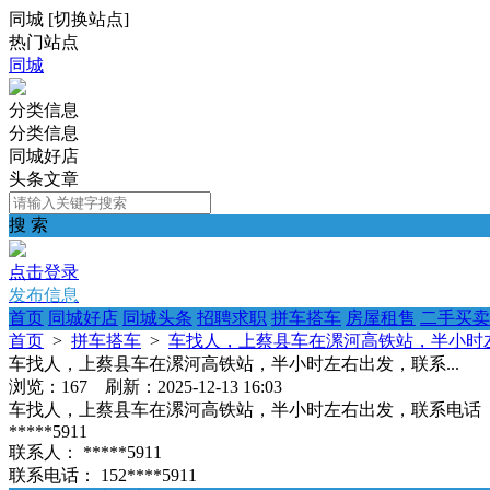
同城
[
切换站点
]
热门站点
同城
分类信息
分类信息
同城好店
头条文章
搜 索
点击登录
发布信息
首页
同城好店
同城头条
招聘求职
拼车搭车
房屋租售
二手买卖
首页
>
拼车搭车
>
车找人，上蔡县车在漯河高铁站，半小时左
车找人，上蔡县车在漯河高铁站，半小时左右出发，联系...
浏览：167 刷新：2025-12-13 16:03
车找人，上蔡县车在漯河高铁站，半小时左右出发，联系电话
*****5911
联系人：
*****5911
联系电话：
152****5911