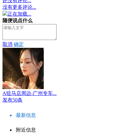
还没有评论...
没有更多评论...
正在加载...
随便说点什么
取消
确定
A驻马店周边-广州专车...
发布50条
最新信息
附近信息