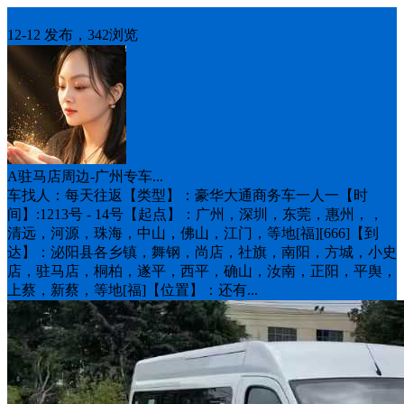
车找人
12-12 发布，342浏览
A驻马店周边-广州专车...
车找人：每天往返【类型】：豪华大通商务车一人一【时
间】:12️13号 - 14号【起点】：广州，深圳，东莞，惠州，，
清远，河源，珠海，中山，佛山，江门，等地[福][666]【到
达】：泌阳县各乡镇，舞钢，尚店，社旗，南阳，方城，小史
店，驻马店，桐柏，遂平，西平，确山，汝南，正阳，平舆，
上蔡，新蔡，等地[福]【位置】：还有...