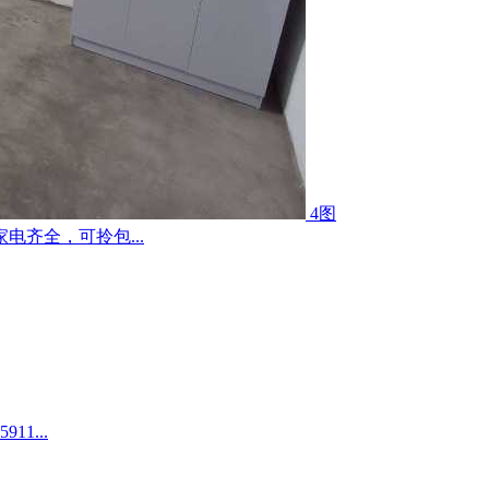
4图
齐全，可拎包...
1...