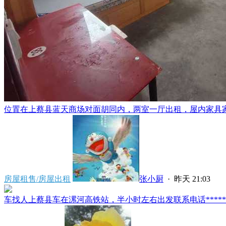
位置在上蔡县蓝天商场对面胡同内，两室一厅出租，屋内家具家电
房屋租售/房屋出租
张小厨
·
昨天 21:03
车找人上蔡县车在漯河高铁站，半小时左右出发联系电话*****591