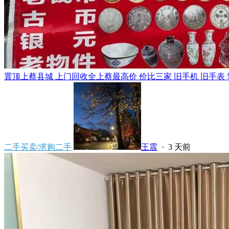
置顶
上蔡县城 上门回收全上蔡最高价 价比三家 旧手机 旧手表 笔
二手买卖/求购二手
王震
·
3 天前