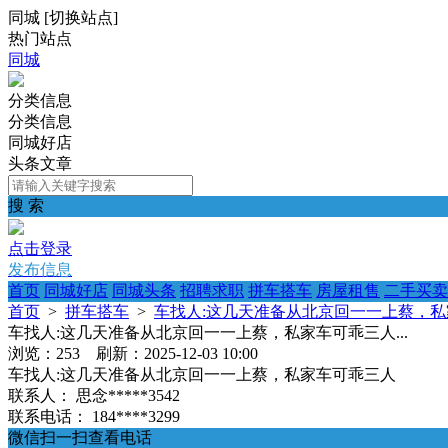
同城
[
切换站点
]
热门站点
同城
分类信息
分类信息
同城好店
头条文章
搜 索
点击登录
发布信息
首页
同城好店
同城头条
招聘求职
拼车搭车
房屋租售
二手买卖
首页
>
拼车搭车
>
车找人:这几天准备从北京回一一上蔡，私家
车找人:这几天准备从北京回一一上蔡，私家车可乖三人...
浏览：253 刷新：2025-12-03 10:00
车找人:这几天准备从北京回一一上蔡，私家车可乖三人
联系人：
思念*****3542
联系电话：
184****3299
微信扫一扫查看电话