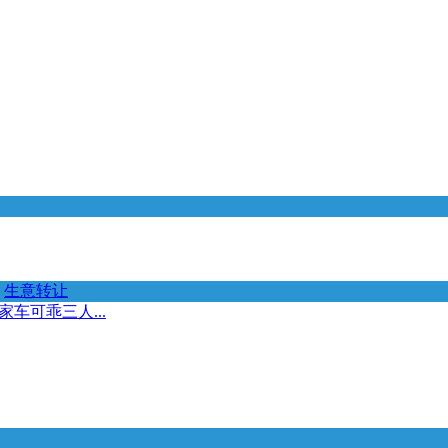
生意转让
车可乖三人...