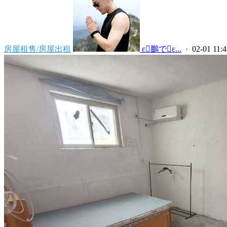
房屋租售/房屋出租
 ε鵬でε...
· 02-01 11:4