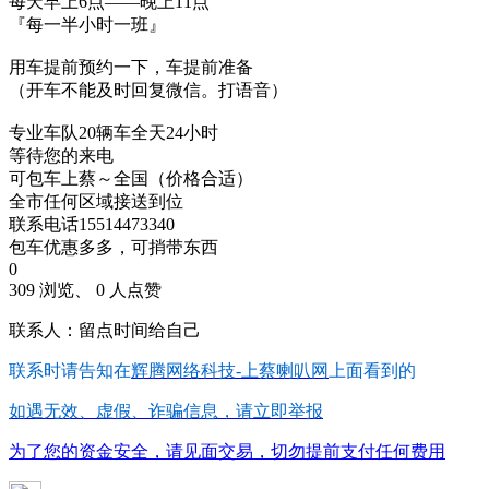
每天早上6点——晚上11点
『每一半小时一班』
用车提前预约一下，车提前准备
（开车不能及时回复微信。打语音）
专业车队20辆车全天24小时
等待您的来电
可包车上蔡～全国（价格合适）
全市任何区域接送到位
联系电话15514473340
包车优惠多多，可捎带东西
0
309 浏览、 0 人点赞
联系人：留点时间给自己
联系时请告知在
辉腾网络科技-上蔡喇叭网
上面看到的
如遇无效、虚假、诈骗信息，请立即举报
为了您的资金安全，请见面交易，切勿提前支付任何费用