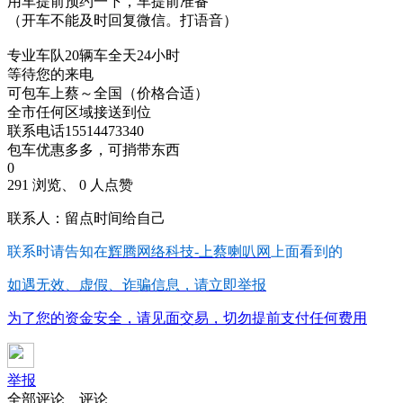
用车提前预约一下，车提前准备
（开车不能及时回复微信。打语音）
专业车队20辆车全天24小时
等待您的来电
可包车上蔡～全国（价格合适）
全市任何区域接送到位
联系电话15514473340
包车优惠多多，可捎带东西
0
291 浏览、 0 人点赞
联系人：留点时间给自己
联系时请告知在
辉腾网络科技-上蔡喇叭网
上面看到的
如遇无效、虚假、诈骗信息，请立即举报
为了您的资金安全，请见面交易，切勿提前支付任何费用
举报
全部评论
评论