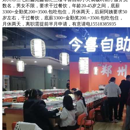
数名，男女不限，要求干过餐饮，年龄20-45岁之间，底薪
3300+全勤奖200=3500.包吃包住，月休两天，后厨阿姨要求50
岁左右，干过餐饮，底薪3300+金勤奖200.=3500.包吃包住，
月休两天，离职需提前半月申请，有意请电15518385935