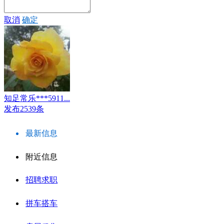
取消
确定
知足常乐***5911...
发布2539条
最新信息
附近信息
招聘求职
拼车搭车