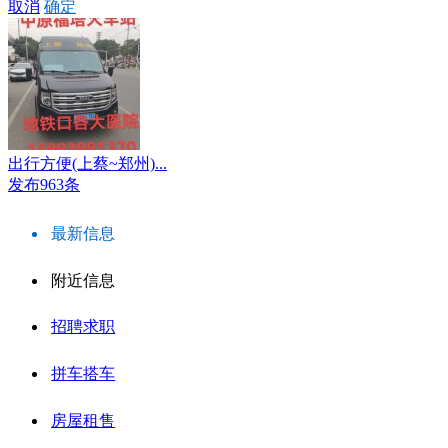
取消
确定
出行方便(上蔡~郑州)...
发布963条
最新信息
附近信息
招聘求职
拼车搭车
房屋租售