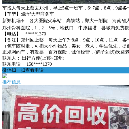
车找人每天上蔡去郑州，早上5点一班车，6~7点，8点，9点各
【车型】:豪华大型商务车
新郑机场✈️，各大医院火车站，高铁站，郑大一附院，河南
郑州骨科医院，1，2，5号，地铁口，中原福塔，县城内免费
【电话】：*****1370
【备注】郑州回上蔡，每天上午7~8点，9点，10点，11点，各
（包车随时走，可捎大小件物品，美女，老人，学生优先，提
正规网约车，有发票，百万保险，诚信经营，(鸽子勿扰)欢迎老乡来电
联系人：
出行方便(上蔡~郑州)
联系电话：
158****1370
微信扫一扫查看电话
推荐信息