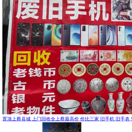
置顶
上蔡县城 上门回收全上蔡最高价 价比三家 旧手机 旧手表 笔