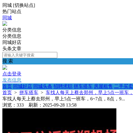
同城
[
切换站点
]
热门站点
同城
分类信息
分类信息
同城好店
头条文章
搜 索
点击登录
发布信息
首页
同城好店
同城头条
招聘求职
拼车搭车
房屋租售
二手买卖
首页
>
拼车搭车
>
车找人每天上蔡去郑州，早上5点一班车，6~7
车找人每天上蔡去郑州，早上5点一班车，6~7点，8点，9...
浏览：333 刷新：2025-09-28 13:58