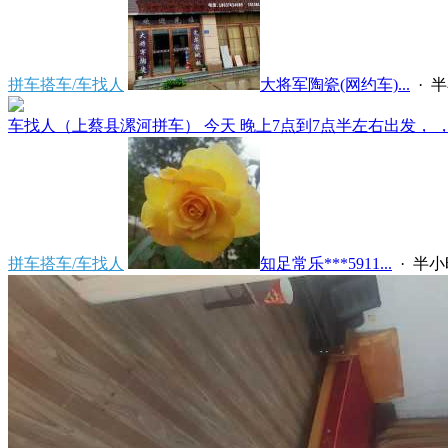
拼车搭车/车找人
大将军陶瓷(网约车)...
·
半
车找人（上蔡县漯河拼车） 今天 晚上7点到7点半左右出发， ，上
拼车搭车/车找人
知足常乐***5911...
·
半小