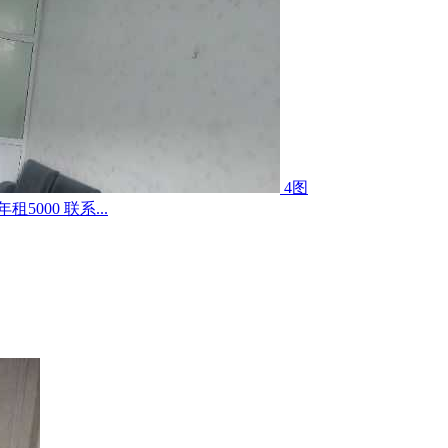
4图
000 联系...