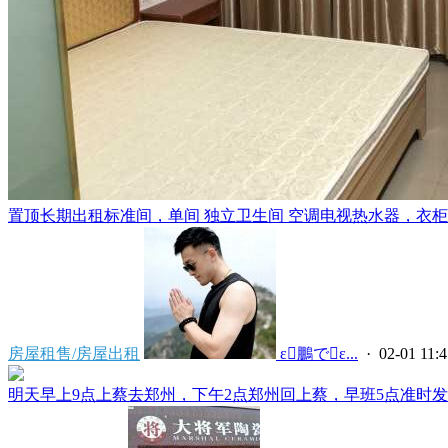
置顶
长期出租标准间，单间 独立卫生间 空调电视热水器，衣柜，
房屋租售/房屋出租
 ε鵬でε...
· 02-01 11:4
明天早上9点上蔡去郑州，下午2点郑州回上蔡，早班5点准时发车