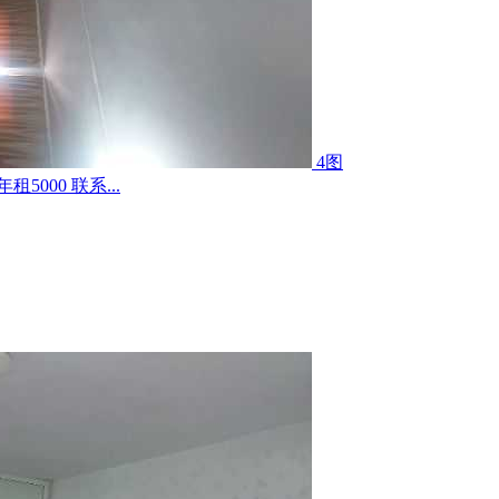
4图
000 联系...