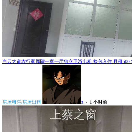
白云大道农行家属院一室一厅独立卫浴出租 拎包入住 月租500 年租5
房屋租售/房屋出租
z
·
1 小时前