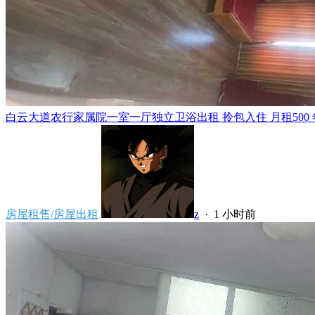
白云大道农行家属院一室一厅独立卫浴出租 拎包入住 月租500 年租5
房屋租售/房屋出租
z
·
1 小时前