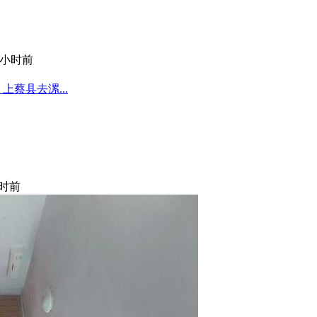
小时前
蔡县去漯...
时前