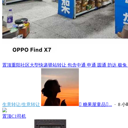
置顶
重阳社区大型快递驿站转让 包含中通 申通 圆通 韵达 极兔 天猫
生意转让/生意转让
 糖果屋童品...
·
8 
置顶
C1司机