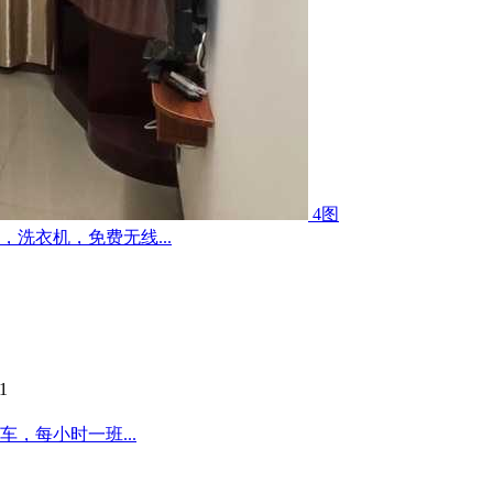
4图
洗衣机，免费无线...
1
，每小时一班...