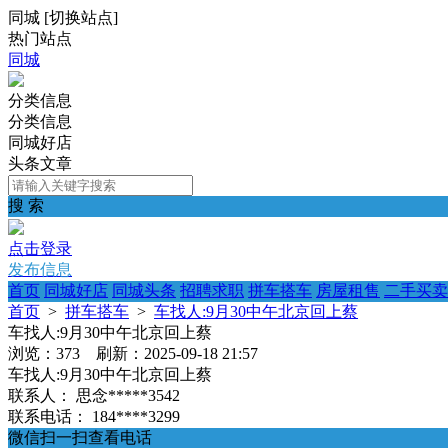
同城
[
切换站点
]
热门站点
同城
分类信息
分类信息
同城好店
头条文章
搜 索
点击登录
发布信息
首页
同城好店
同城头条
招聘求职
拼车搭车
房屋租售
二手买卖
首页
>
拼车搭车
>
车找人:9月30中午北京回上蔡
车找人:9月30中午北京回上蔡
浏览：373 刷新：2025-09-18 21:57
车找人:9月30中午北京回上蔡
联系人：
思念*****3542
联系电话：
184****3299
微信扫一扫查看电话