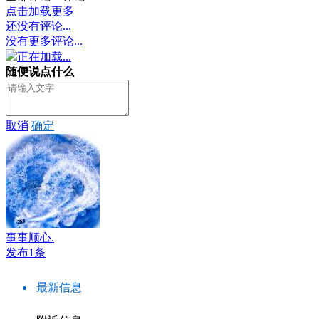
点击加载更多
还没有评论...
没有更多评论...
正在加载...
随便说点什么
取消
确定
事事顺心.
发布1条
最新信息