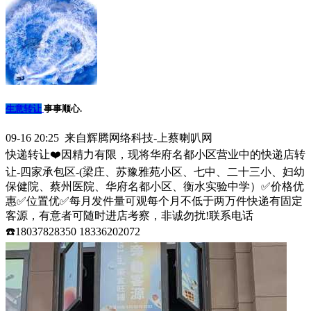
生意转让
事事顺心.
09-16 20:25 来自辉腾网络科技-上蔡喇叭网
快递转让❤️因精力有限，现将华府名都小区营业中的快递店转
让-四家承包区-(梁庄、苏豫雅苑小区、七中、二十三小、妇幼
保健院、蔡州医院、华府名都小区、衡水实验中学）✅价格优
惠✅位置优✅每月发件量可观每个月不低于两万件快递有固定
客源，有意者可随时进店考察，非诚勿扰!联系电话
☎️18037828350 18336202072