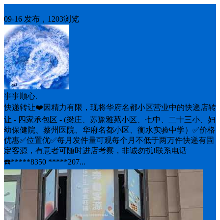
生意转让
09-16 发布，1203浏览
事事顺心.
快递转让❤️因精力有限，现将华府名都小区营业中的快递店转
让 - 四家承包区 - (梁庄、苏豫雅苑小区、七中、二十三小、妇
幼保健院、蔡州医院、华府名都小区、衡水实验中学）✅价格
优惠✅位置优✅每月发件量可观每个月不低于两万件快递有固
定客源，有意者可随时进店考察，非诚勿扰!联系电话
☎️*****8350 *****207...