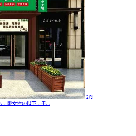
2图
限女性60以下，干...