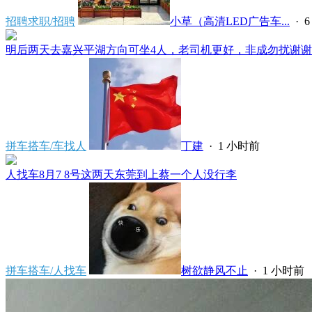
招聘求职/招聘
小草（高清LED广告车...
·
6
明后两天去嘉兴平湖方向可坐4人，老司机更好，非成勿扰谢谢*****
拼车搭车/车找人
丁建
·
1 小时前
人找车8月7 8号这两天东莞到上蔡一个人没行李
拼车搭车/人找车
树欲静风不止
·
1 小时前