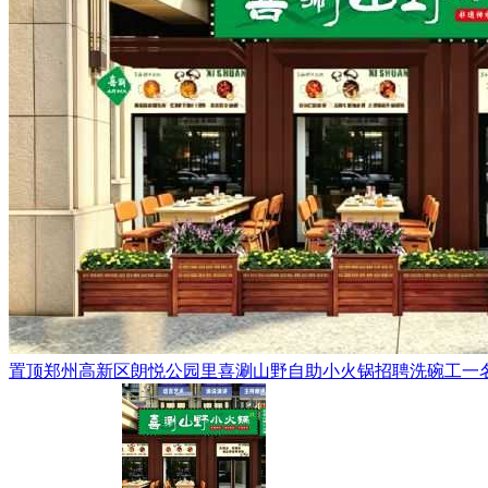
置顶
郑州高新区朗悦公园里喜涮山野自助小火锅招聘洗碗工一名，