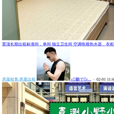
置顶
长期出租标准间，单间 独立卫生间 空调电视热水器，衣柜，
房屋租售/房屋出租
 ε鵬でε...
· 02-01 11:4