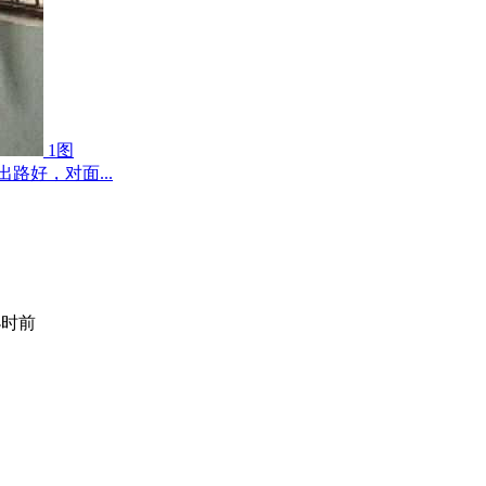
1图
路好，对面...
小时前