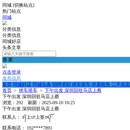
同城
[
切换站点
]
热门站点
同城
分类信息
分类信息
同城好店
头条文章
搜 索
点击登录
发布信息
首页
同城好店
同城头条
招聘求职
拼车搭车
房屋租售
二手买卖
首页
>
拼车搭车
>
下午出发 深圳回驻马店上蔡
下午出发 深圳回驻马店上蔡
浏览：292 刷新：2025-09-10 10:25
下午出发 深圳回驻马店上蔡
联系人：
୫᭄上ଫ上签ᝰ᭄ོ
联系电话：
192****7891