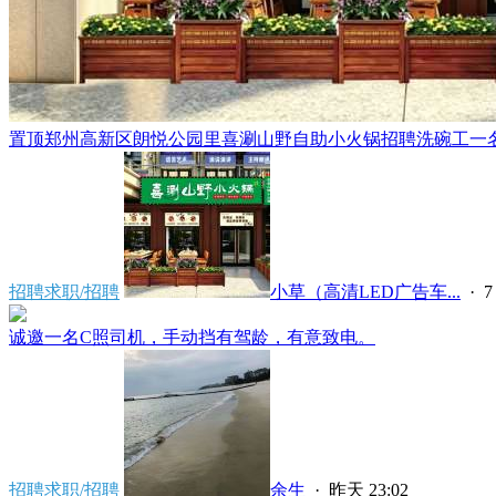
置顶
郑州高新区朗悦公园里喜涮山野自助小火锅招聘洗碗工一名，
招聘求职/招聘
小草（高清LED广告车...
·
7
诚邀一名C照司机，手动挡有驾龄，有意致电。
招聘求职/招聘
余生
·
昨天 23:02