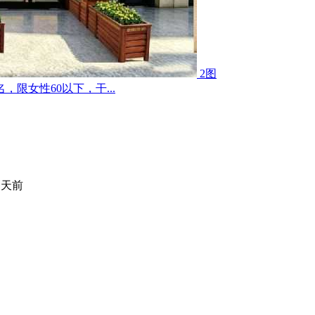
2图
限女性60以下，干...
 天前