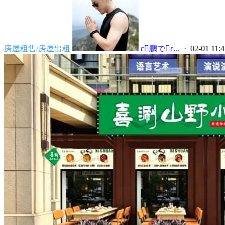
房屋租售/房屋出租
 ε鵬でε...
· 02-01 11:4