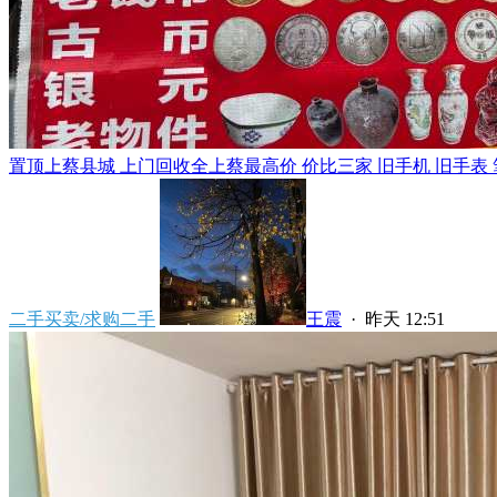
置顶
上蔡县城 上门回收全上蔡最高价 价比三家 旧手机 旧手表 笔
二手买卖/求购二手
王震
·
昨天 12:51