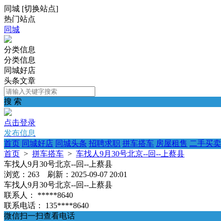
同城
[
切换站点
]
热门站点
同城
分类信息
分类信息
同城好店
头条文章
搜 索
点击登录
发布信息
首页
同城好店
同城头条
招聘求职
拼车搭车
房屋租售
二手买卖
首页
>
拼车搭车
>
车找人9月30号北京--回--上蔡县
车找人9月30号北京--回--上蔡县
浏览：263 刷新：2025-09-07 20:01
车找人9月30号北京--回--上蔡县
联系人：
*****8640
联系电话：
135****8640
微信扫一扫查看电话