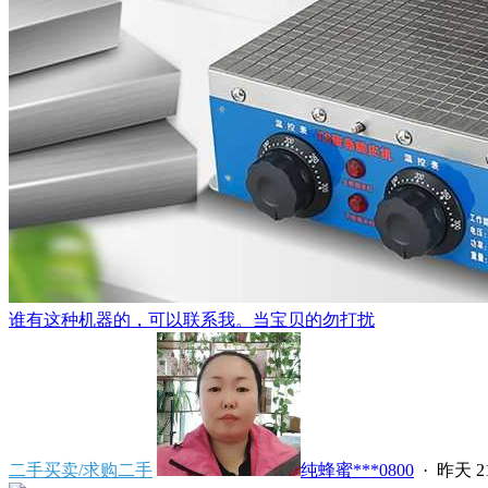
谁有这种机器的，可以联系我。当宝贝的勿打扰
二手买卖/求购二手
纯蜂蜜***0800
·
昨天 21