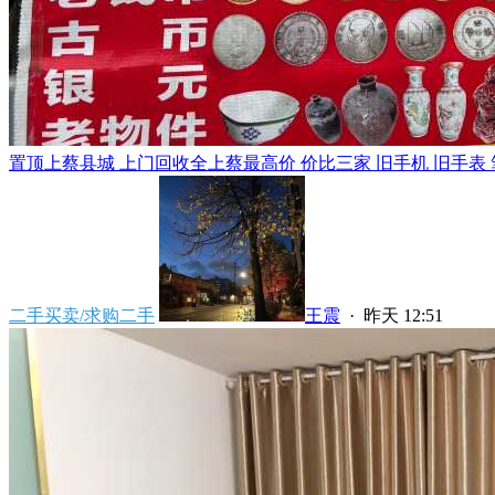
置顶
上蔡县城 上门回收全上蔡最高价 价比三家 旧手机 旧手表 笔
二手买卖/求购二手
王震
·
昨天 12:51