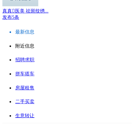
真真医美 祛斑纹绣...
发布5条
最新信息
附近信息
招聘求职
拼车搭车
房屋租售
二手买卖
生意转让