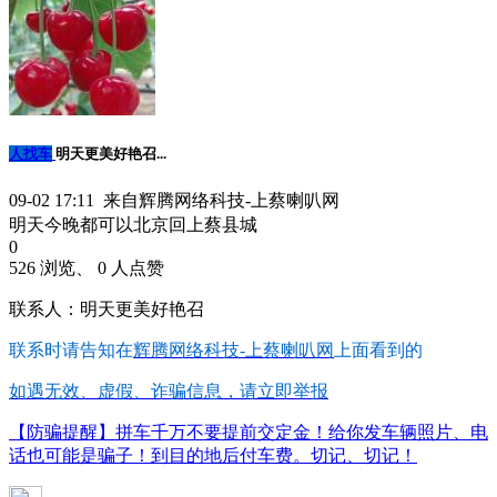
人找车
明天更美好艳召...
09-02 17:11 来自辉腾网络科技-上蔡喇叭网
明天今晚都可以北京回上蔡县城
0
526 浏览、 0 人点赞
联系人：明天更美好艳召
联系时请告知在
辉腾网络科技-上蔡喇叭网
上面看到的
如遇无效、虚假、诈骗信息，请立即举报
【防骗提醒】拼车千万不要提前交定金！给你发车辆照片、电
话也可能是骗子！到目的地后付车费。切记、切记！