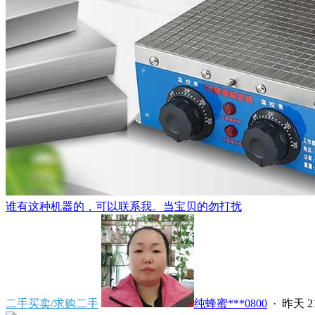
谁有这种机器的，可以联系我。当宝贝的勿打扰
二手买卖/求购二手
纯蜂蜜***0800
·
昨天 21