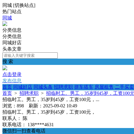
同城
[
切换站点
]
热门站点
同城
分类信息
分类信息
同城好店
头条文章
搜 索
点击登录
发布信息
首页
同城好店
同城头条
招聘求职
拼车搭车
房屋租售
二手买卖
首页
>
招聘求职
>
招临时工。男工，35岁到45岁，工资100元，
招临时工。男工，35岁到45岁，工资100元，...
浏览：898 刷新：2025-09-02 10:49
招临时工。男工，35岁到45岁，工资100元，
联系人：
陈
联系电话：
138****4631
微信扫一扫查看电话