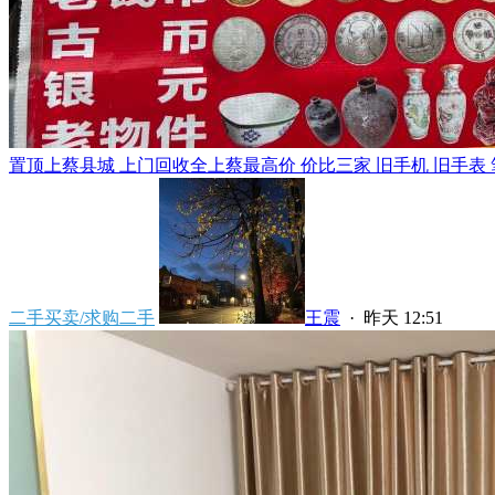
置顶
上蔡县城 上门回收全上蔡最高价 价比三家 旧手机 旧手表 笔
二手买卖/求购二手
王震
·
昨天 12:51