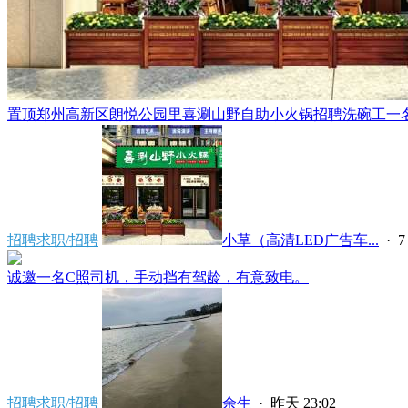
置顶
郑州高新区朗悦公园里喜涮山野自助小火锅招聘洗碗工一名，
招聘求职/招聘
小草（高清LED广告车...
·
7
诚邀一名C照司机，手动挡有驾龄，有意致电。
招聘求职/招聘
余生
·
昨天 23:02