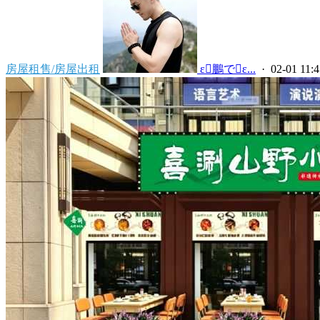
房屋租售/房屋出租
 ε鵬でε...
· 02-01 11:4