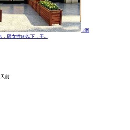
2图
限女性60以下，干...
 天前