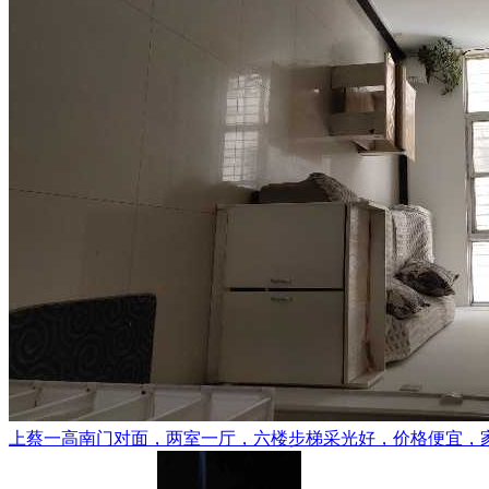
上蔡一高南门对面，两室一厅，六楼步梯采光好，价格便宜，家电齐