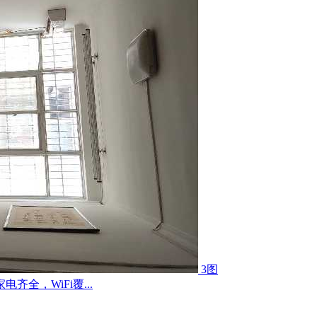
3图
全，WiFi覆...