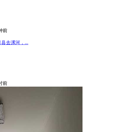
分钟前
去漯河，...
小时前