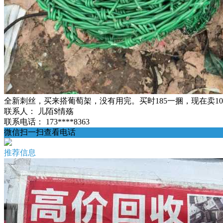
全新刺丝，买来搭葡萄架，没有用完。买时185一捆，现在卖10
联系人：
儿陌$情殇
联系电话：
173****8363
微信扫一扫查看电话
推荐信息