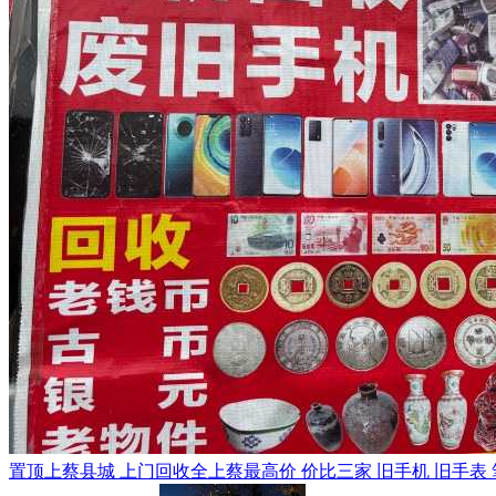
置顶
上蔡县城 上门回收全上蔡最高价 价比三家 旧手机 旧手表 笔