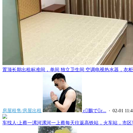
置顶
长期出租标准间，单间 独立卫生间 空调电视热水器，衣柜，
房屋租售/房屋出租
 ε鵬でε...
· 02-01 11:4
车找人:上蔡一漯河漯河一上蔡每天往返高铁站，火车站，市区学