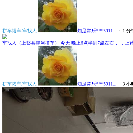
拼车搭车/车找人
知足常乐***5911...
·
1 
车找人（上蔡县漯河拼车） 今天 晚上6点半到7点左右， ，上蔡县
拼车搭车/车找人
知足常乐***5911...
·
3 