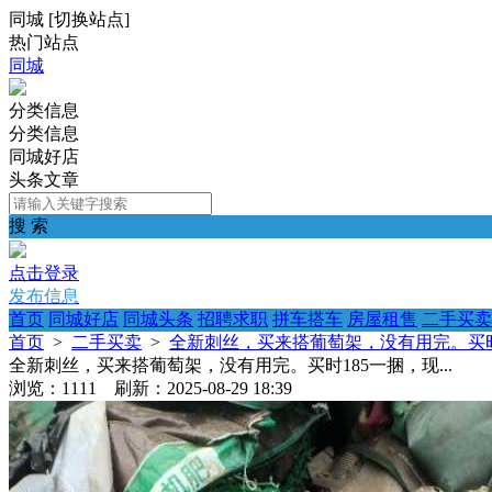
同城
[
切换站点
]
热门站点
同城
分类信息
分类信息
同城好店
头条文章
搜 索
点击登录
发布信息
首页
同城好店
同城头条
招聘求职
拼车搭车
房屋租售
二手买卖
首页
>
二手买卖
>
全新刺丝，买来搭葡萄架，没有用完。买时18
全新刺丝，买来搭葡萄架，没有用完。买时185一捆，现...
浏览：1111 刷新：2025-08-29 18:39