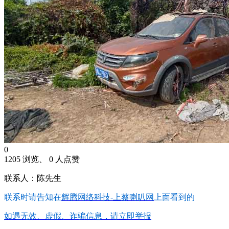
0
1205 浏览、 0 人点赞
联系人：陈先生
联系时请告知在
辉腾网络科技-上蔡喇叭网
上面看到的
如遇无效、虚假、诈骗信息，请立即举报