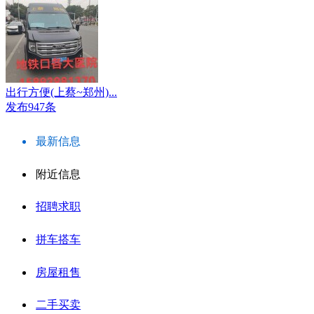
出行方便(上蔡~郑州)...
发布947条
最新信息
附近信息
招聘求职
拼车搭车
房屋租售
二手买卖