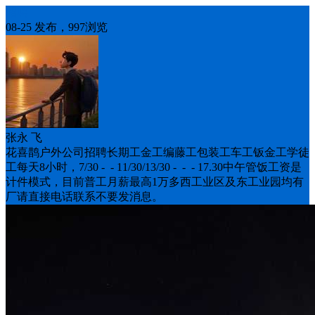
招聘
08-25 发布，997浏览
张永 飞
花喜鹊户外公司招聘长期工金工编藤工包装工车工钣金工学徒
工每天8小时，7/30 - - 11/30/13/30 - - - 17.30中午管饭工资是
计件模式，目前普工月薪最高1万多西工业区及东工业园均有
厂请直接电话联系不要发消息。