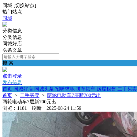
同城
[
切换站点
]
热门站点
同城
分类信息
分类信息
同城好店
头条文章
搜 索
点击登录
发布信息
首页
同城好店
同城头条
招聘求职
拼车搭车
房屋租售
二手买卖
首页
>
二手买卖
>
两轮电动车7层新700元出
两轮电动车7层新700元出
浏览：1181 刷新：2025-08-24 11:59