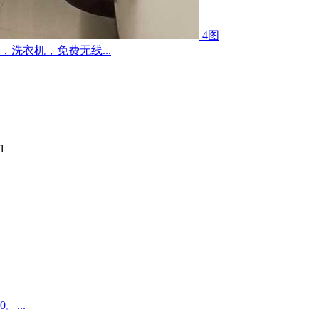
4图
洗衣机，免费无线...
1
...