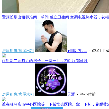
置顶
长期出租标准间，单间 独立卫生间 空调电视热水器，衣柜，
房屋租售/房屋出租
 ε鵬でε...
· 02-01 11:4
求租新二高附近的房子，一室一厅，2室1厅都可以
房屋租售/房屋求租
天涯
·
半小时前
谁在驻马店市中心医院等一下帮忙去医院。拿一下药，跑腿费50。