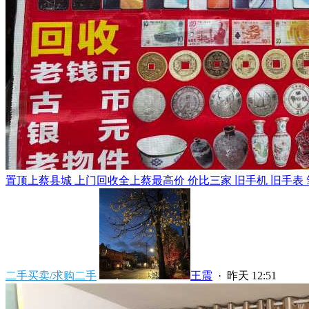
置顶
上蔡县城 上门回收全上蔡最高价 价比三家 旧手机 旧手表 笔
二手买卖/求购二手
王震
·
昨天 12:51