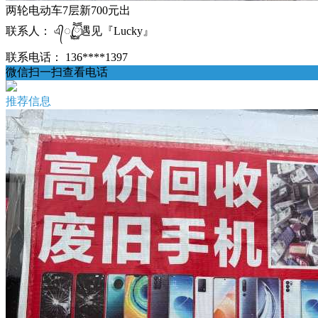
两轮电动车7层新700元出
联系人：
এ᭄ꦿཽ࿆遇见『Lucky』
联系电话：
136****1397
微信扫一扫查看电话
推荐信息