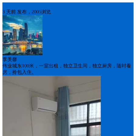
房屋出租
3 天前 发布，2005浏览
李美馨
伟业城东100米，一室出租，独立卫生间，独立厨房，随时看
房，拎包入住。