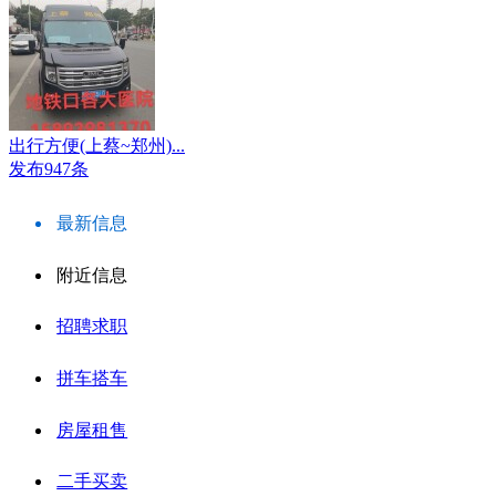
出行方便(上蔡~郑州)...
发布947条
最新信息
附近信息
招聘求职
拼车搭车
房屋租售
二手买卖