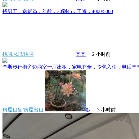
招男工，送货员，年龄，30到45，工资，4000/5000
招聘求职/招聘
亮亮
·
2 小时前
李斯步行街旁边两室一厅出租，家电齐全，拎包入住，电话*****80
房屋租售/房屋出租
默
·
3 小时前