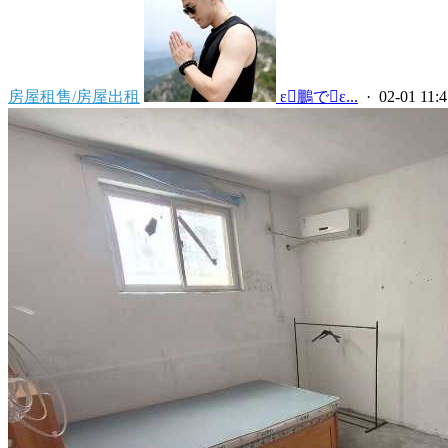
房屋租售/房屋出租
 ε鵬でε...
· 02-01 11:4