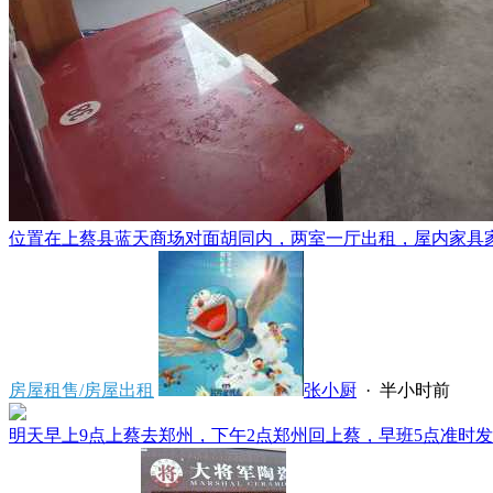
位置在上蔡县蓝天商场对面胡同内，两室一厅出租，屋内家具家电
房屋租售/房屋出租
张小厨
·
半小时前
明天早上9点上蔡去郑州，下午2点郑州回上蔡，早班5点准时发车