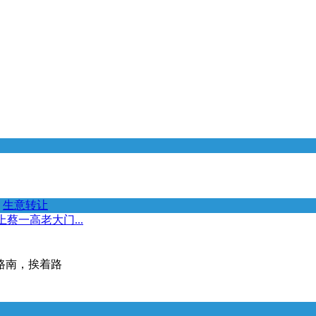
生意转让
蔡一高老大门...
路南，挨着路