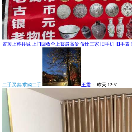
置顶
上蔡县城 上门回收全上蔡最高价 价比三家 旧手机 旧手表 笔
二手买卖/求购二手
王震
·
昨天 12:51