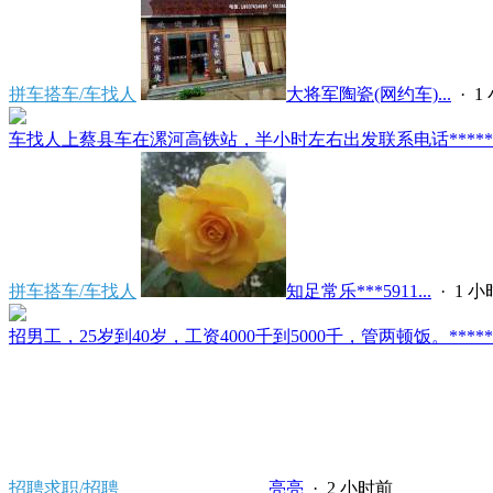
拼车搭车/车找人
大将军陶瓷(网约车)...
·
1
车找人上蔡县车在漯河高铁站，半小时左右出发联系电话*****591
拼车搭车/车找人
知足常乐***5911...
·
1 
招男工，25岁到40岁，工资4000千到5000千，管两顿饭。*****2121/
招聘求职/招聘
亮亮
·
2 小时前