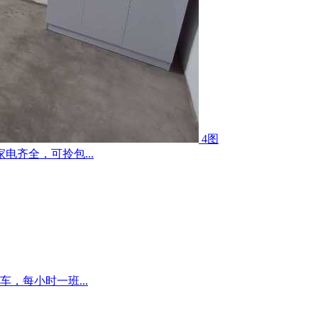
4图
齐全，可拎包...
，每小时一班...