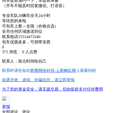
用车提前预约一下，车提前准备
（开车不能及时回复微信。打语音）
专业车队20辆车全天24小时
等待您的来电
可包车上蔡～全国（价格合适）
全市任何区域接送到位
联系电话15514473340
包车优惠多多，可捎带东西
0
371 浏览、 0 人点赞
联系人：留点时间给自己
联系时请告知在
辉腾网络科技-上蔡喇叭网
上面看到的
如遇无效、虚假、诈骗信息，请立即举报
为了您的资金安全，请见面交易，切勿提前支付任何费用
举报
全部评论
评论