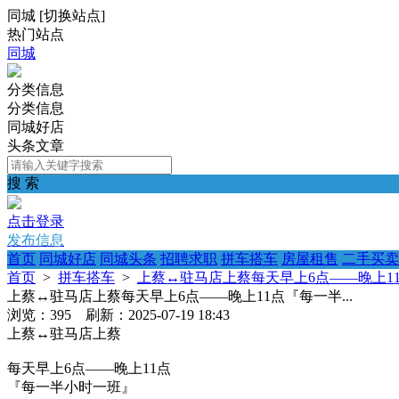
同城
[
切换站点
]
热门站点
同城
分类信息
分类信息
同城好店
头条文章
搜 索
点击登录
发布信息
首页
同城好店
同城头条
招聘求职
拼车搭车
房屋租售
二手买卖
首页
>
拼车搭车
>
上蔡↔️驻马店上蔡每天早上6点——晚上11
上蔡↔️驻马店上蔡每天早上6点——晚上11点『每一半...
浏览：395 刷新：2025-07-19 18:43
上蔡↔️驻马店上蔡
每天早上6点——晚上11点
『每一半小时一班』