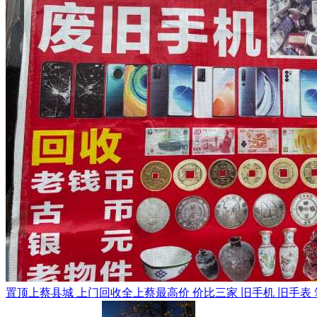
置顶
上蔡县城 上门回收全上蔡最高价 价比三家 旧手机 旧手表 笔