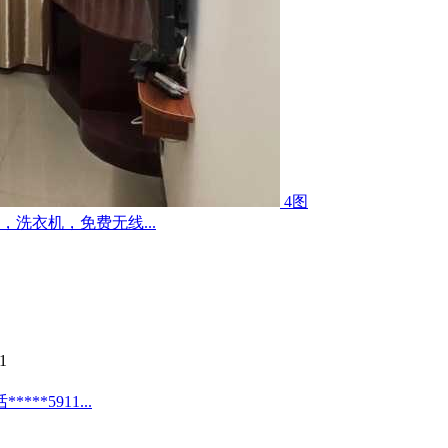
4图
洗衣机，免费无线...
1
*5911...