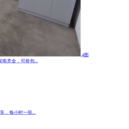
4图
齐全，可拎包...
，每小时一班...