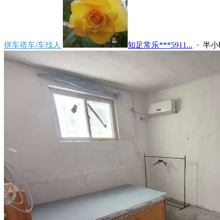
拼车搭车/车找人
知足常乐***5911...
·
半小