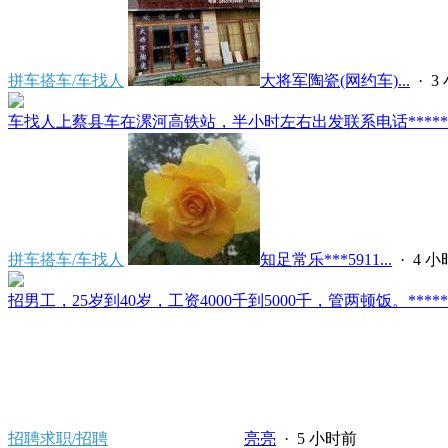
拼车搭车/车找人
大将军陶瓷(网约车)...
·
3
车找人上蔡县车在漯河高铁站，半小时左右出发联系电话*****591
拼车搭车/车找人
知足常乐***5911...
·
4 
招男工，25岁到40岁，工资4000千到5000千，管两顿饭。*****2121/
招聘求职/招聘
亮亮
·
5 小时前