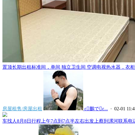
置顶
长期出租标准间，单间 独立卫生间 空调电视热水器，衣柜，
房屋租售/房屋出租
 ε鵬でε...
· 02-01 11:4
车找人8月8日行程上午7点到7点半左右出发上蔡到漯河联系电话****