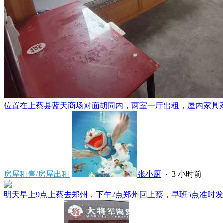
位置在上蔡县蓝天商场对面胡同内，两室一厅出租，屋内家具家电
房屋租售/房屋出租
张小厨
·
3 小时前
明天早上9点上蔡去郑州，下午2点郑州回上蔡，早班5点准时发车