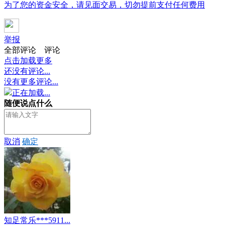
为了您的资金安全，请见面交易，切勿提前支付任何费用
举报
全部评论
评论
点击加载更多
还没有评论...
没有更多评论...
正在加载...
随便说点什么
取消
确定
知足常乐***5911...