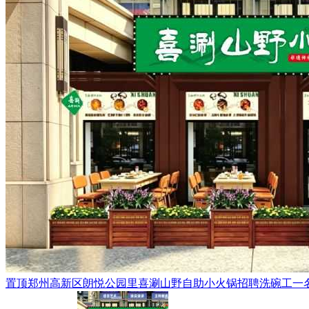
置顶
郑州高新区朗悦公园里喜涮山野自助小火锅招聘洗碗工一名，