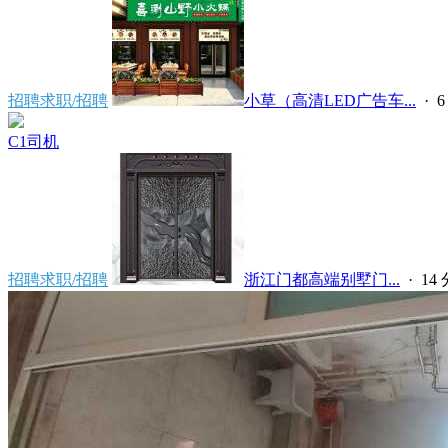
招聘求职/招聘
小草（高清LED广告车...
·
6
C1司机
招聘求职/招聘
浙江门都高端别墅门...
·
14