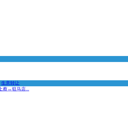
生意转让
↔️驻马店...