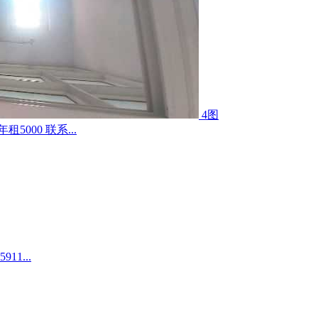
4图
000 联系...
1...