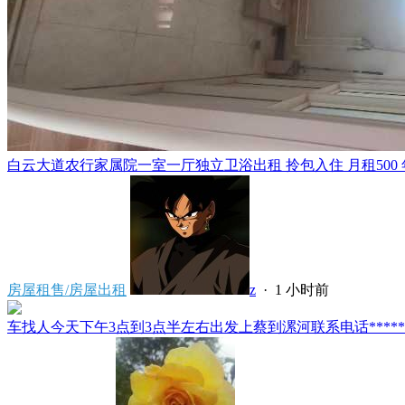
白云大道农行家属院一室一厅独立卫浴出租 拎包入住 月租500 年租5
房屋租售/房屋出租
z
·
1 小时前
车找人今天下午3点到3点半左右出发上蔡到漯河联系电话*****591