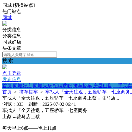
同城
[
切换站点
]
热门站点
同城
分类信息
分类信息
同城好店
头条文章
搜 索
点击登录
发布信息
首页
同城好店
同城头条
招聘求职
拼车搭车
房屋租售
二手买卖
首页
>
拼车搭车
>
车找人「全天往返，五座轿车，七座商务上蔡
车找人「全天往返，五座轿车，七座商务上蔡↔️驻马店...
浏览：333 刷新：2025-07-02 06:41
车找人「全天往返，五座轿车，七座商务
上蔡↔️驻马店上蔡
每天早上6点——晚上11点