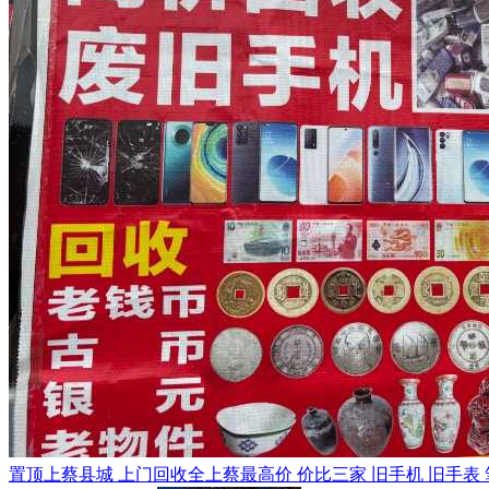
置顶
上蔡县城 上门回收全上蔡最高价 价比三家 旧手机 旧手表 笔