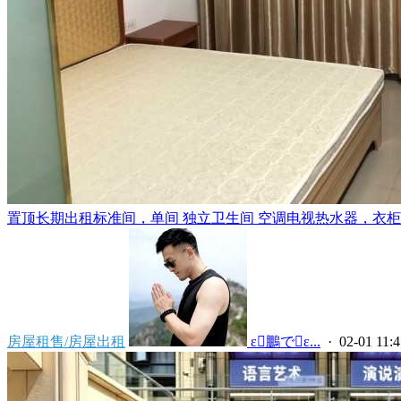
置顶
长期出租标准间，单间 独立卫生间 空调电视热水器，衣柜，
房屋租售/房屋出租
 ε鵬でε...
· 02-01 11:4