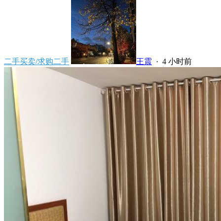
二手买卖/求购二手
王震
·
4 小时前