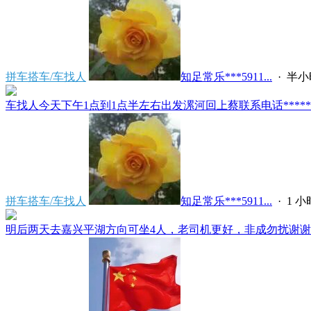
拼车搭车/车找人
知足常乐***5911...
·
半小
车找人今天下午1点到1点半左右出发漯河回上蔡联系电话*****591
拼车搭车/车找人
知足常乐***5911...
·
1 
明后两天去嘉兴平湖方向可坐4人，老司机更好，非成勿扰谢谢*****