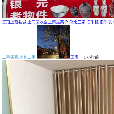
置顶
上蔡县城 上门回收全上蔡最高价 价比三家 旧手机 旧手表 笔
二手买卖/求购二手
王震
·
1 小时前