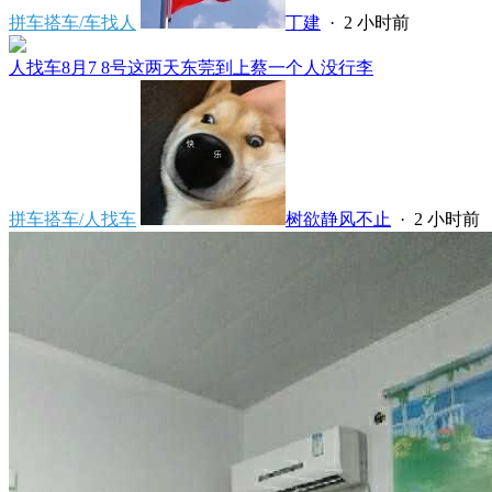
拼车搭车/车找人
丁建
·
2 小时前
人找车8月7 8号这两天东莞到上蔡一个人没行李
拼车搭车/人找车
树欲静风不止
·
2 小时前