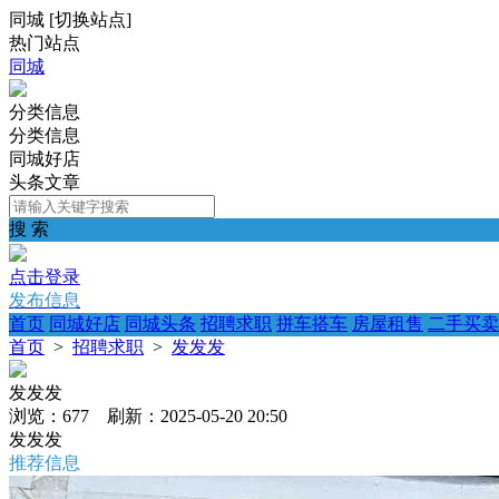
同城
[
切换站点
]
热门站点
同城
分类信息
分类信息
同城好店
头条文章
搜 索
点击登录
发布信息
首页
同城好店
同城头条
招聘求职
拼车搭车
房屋租售
二手买卖
首页
>
招聘求职
>
发发发
发发发
浏览：677 刷新：2025-05-20 20:50
发发发
推荐信息