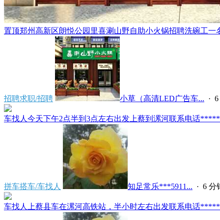
置顶
郑州高新区朗悦公园里喜涮山野自助小火锅招聘洗碗工一名，
招聘求职/招聘
小草（高清LED广告车...
·
6
车找人今天下午2点半到3点左右出发上蔡到漯河联系电话*****591
拼车搭车/车找人
知足常乐***5911...
·
6 
车找人上蔡县车在漯河高铁站，半小时左右出发联系电话*****591