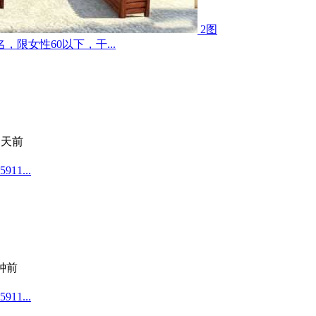
2图
限女性60以下，干...
 天前
1...
分钟前
1...