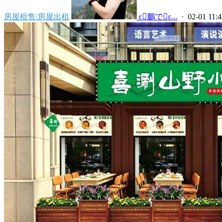
房屋租售/房屋出租
 ε鵬でε...
· 02-01 11:4