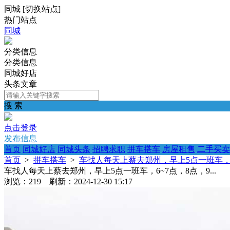
同城
[
切换站点
]
热门站点
同城
分类信息
分类信息
同城好店
头条文章
搜 索
点击登录
发布信息
首页
同城好店
同城头条
招聘求职
拼车搭车
房屋租售
二手买卖
首页
>
拼车搭车
>
车找人每天上蔡去郑州，早上5点一班车，6~7
车找人每天上蔡去郑州，早上5点一班车，6~7点，8点，9...
浏览：219 刷新：2024-12-30 15:17