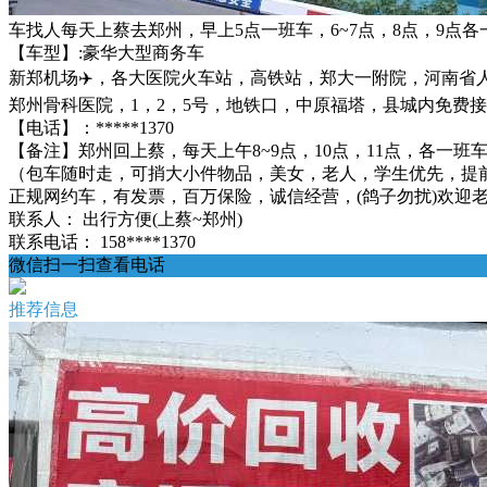
车找人每天上蔡去郑州，早上5点一班车，6~7点，8点，9点各
【车型】:豪华大型商务车
新郑机场✈️，各大医院火车站，高铁站，郑大一附院，河南
郑州骨科医院，1，2，5号，地铁口，中原福塔，县城内免费
【电话】：*****1370
【备注】郑州回上蔡，每天上午8~9点，10点，11点，各一班车
（包车随时走，可捎大小件物品，美女，老人，学生优先，提
正规网约车，有发票，百万保险，诚信经营，(鸽子勿扰)欢迎老乡来电
联系人：
出行方便(上蔡~郑州)
联系电话：
158****1370
微信扫一扫查看电话
推荐信息