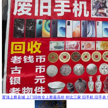
置顶
上蔡县城 上门回收全上蔡最高价 价比三家 旧手机 旧手表 笔