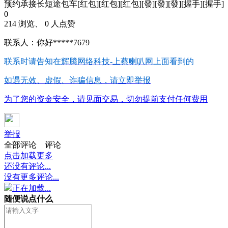
预约承接长短途包车[红包][红包][红包][發][發][發][握手][握手]
0
214 浏览、 0 人点赞
联系人：你好*****7679
联系时请告知在
辉腾网络科技-上蔡喇叭网
上面看到的
如遇无效、虚假、诈骗信息，请立即举报
为了您的资金安全，请见面交易，切勿提前支付任何费用
举报
全部评论
评论
点击加载更多
还没有评论...
没有更多评论...
正在加载...
随便说点什么