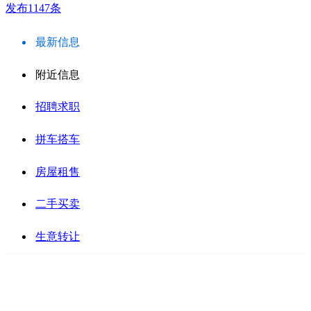
发布1147条
最新信息
附近信息
招聘求职
拼车搭车
房屋租售
二手买卖
生意转让