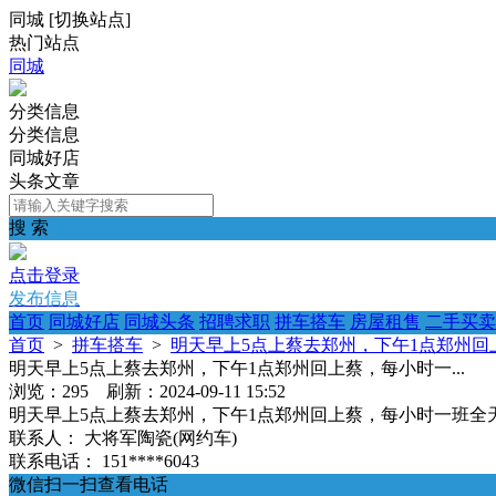
同城
[
切换站点
]
热门站点
同城
分类信息
分类信息
同城好店
头条文章
搜 索
点击登录
发布信息
首页
同城好店
同城头条
招聘求职
拼车搭车
房屋租售
二手买卖
首页
>
拼车搭车
>
明天早上5点上蔡去郑州，下午1点郑州回上
明天早上5点上蔡去郑州，下午1点郑州回上蔡，每小时一...
浏览：295 刷新：2024-09-11 15:52
明天早上5点上蔡去郑州，下午1点郑州回上蔡，每小时一班全
联系人：
大将军陶瓷(网约车)
联系电话：
151****6043
微信扫一扫查看电话