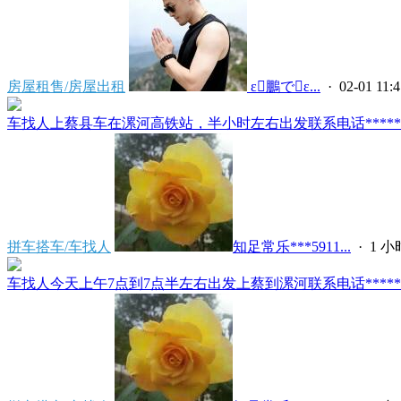
房屋租售/房屋出租
 ε鵬でε...
· 02-01 11:4
车找人上蔡县车在漯河高铁站，半小时左右出发联系电话*****591
拼车搭车/车找人
知足常乐***5911...
·
1 
车找人今天上午7点到7点半左右出发上蔡到漯河联系电话*****591