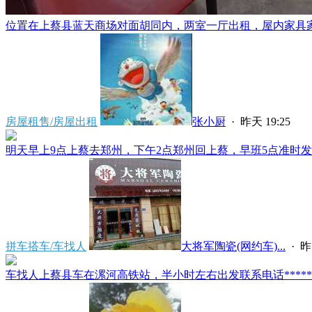
位置在上蔡县蓝天商场对面胡同内，两室一厅出租，屋内家具家电
房屋租售/房屋出租
张小厨
·
昨天 19:25
明天早上9点上蔡去郑州，下午2点郑州回上蔡，早班5点准时发车
拼车搭车/车找人
大将军陶瓷(网约车)...
·
昨
车找人上蔡县车在漯河高铁站，半小时左右出发联系电话*****591