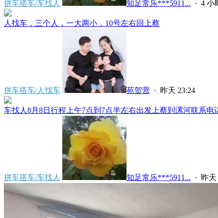
拼车搭车/车找人
知足常乐***5911...
·
4 
人找车，三个人，一大两小，10号左右回上蔡
拼车搭车/人找车
苑贺营
·
昨天 23:24
车找人8月8日行程上午7点到7点半左右出发上蔡到漯河联系电话****
拼车搭车/车找人
知足常乐***5911...
·
昨天 