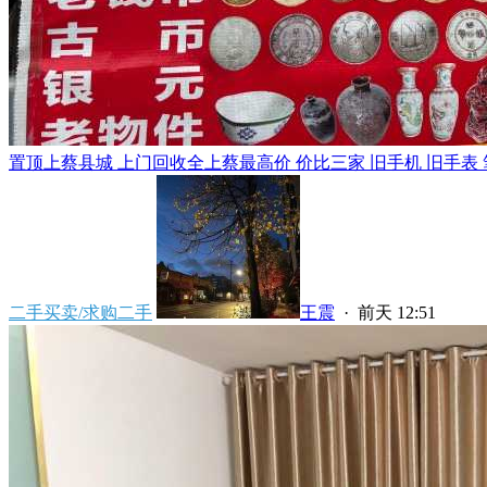
置顶
上蔡县城 上门回收全上蔡最高价 价比三家 旧手机 旧手表 笔
二手买卖/求购二手
王震
·
前天 12:51