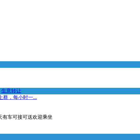
生意转让
蔡，每小时一...
天有车可接可送欢迎乘坐