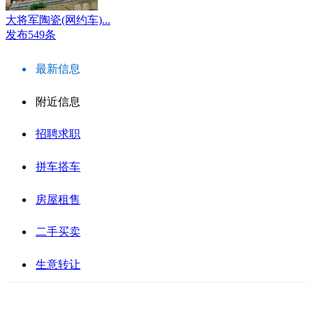
大将军陶瓷(网约车)...
发布549条
最新信息
附近信息
招聘求职
拼车搭车
房屋租售
二手买卖
生意转让