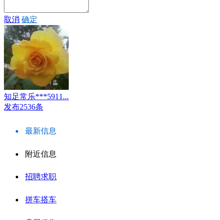
取消
确定
知足常乐***5911...
发布2536条
最新信息
附近信息
招聘求职
拼车搭车