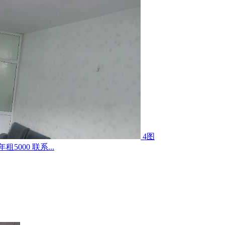
4图
000 联系...