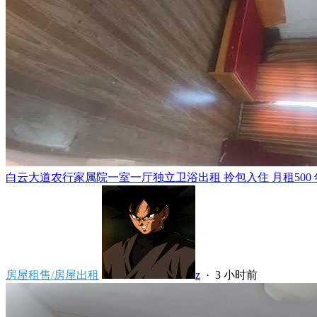
白云大道农行家属院一室一厅独立卫浴出租 拎包入住 月租500 年租5
房屋租售/房屋出租
z
·
3 小时前