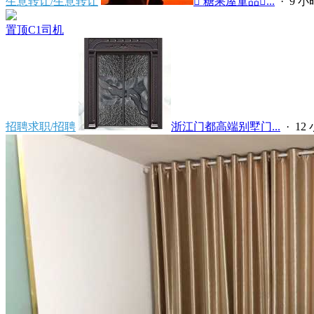
生意转让/生意转让
 糖果屋童品...
·
9 
置顶
C1司机
招聘求职/招聘
浙江门都高端别墅门...
·
12