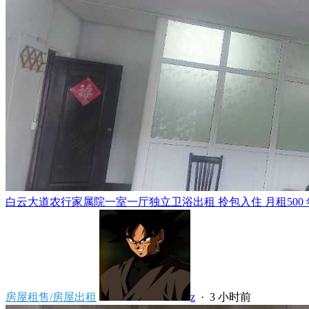
白云大道农行家属院一室一厅独立卫浴出租 拎包入住 月租500 年租5
房屋租售/房屋出租
z
·
3 小时前