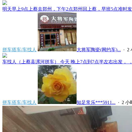
明天早上9点上蔡去郑州，下午2点郑州回上蔡，早班5点准时发车
拼车搭车/车找人
大将军陶瓷(网约车)...
·
2
车找人（上蔡县漯河拼车） 今天 晚上7点到7点半左右出发， ，上
拼车搭车/车找人
知足常乐***5911...
·
2 