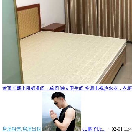
置顶
长期出租标准间，单间 独立卫生间 空调电视热水器，衣柜，
房屋租售/房屋出租
 ε鵬でε...
· 02-01 11:4