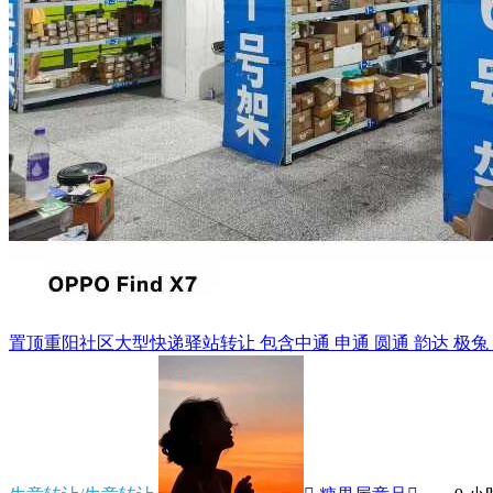
置顶
重阳社区大型快递驿站转让 包含中通 申通 圆通 韵达 极兔 天猫