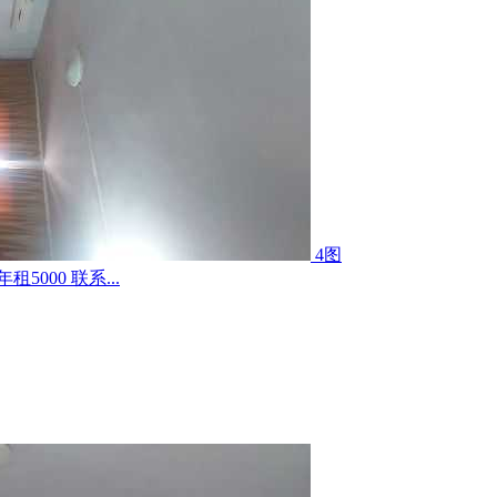
4图
000 联系...