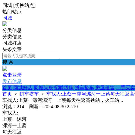
同城
[
切换站点
]
热门站点
同城
分类信息
分类信息
同城好店
头条文章
搜 索
点击登录
发布信息
首页
同城好店
同城头条
招聘求职
拼车搭车
房屋租售
二手买卖
首页
>
拼车搭车
>
车找人:上蔡一漯河漯河一上蔡每天往返高铁
车找人:上蔡一漯河漯河一上蔡每天往返高铁站，火车站...
浏览：214 刷新：2024-08-30 22:10
车找人:
上蔡一漯河
漯河一上蔡
每天往返