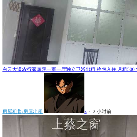
白云大道农行家属院一室一厅独立卫浴出租 拎包入住 月租500 年租5
房屋租售/房屋出租
z
·
2 小时前