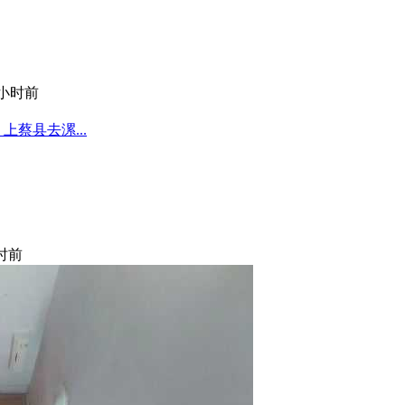
 小时前
蔡县去漯...
小时前