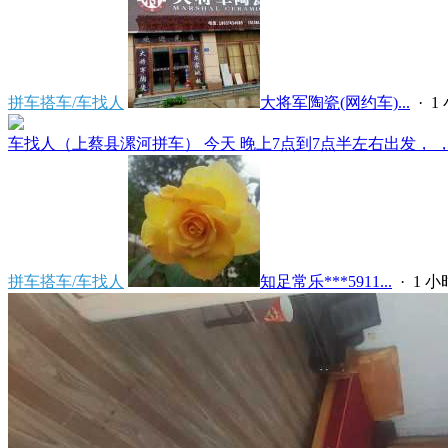
拼车搭车/车找人
大将军陶瓷(网约车)...
·
1
车找人（上蔡县漯河拼车） 今天 晚上7点到7点半左右出发， ，上
拼车搭车/车找人
知足常乐***5911...
·
1 