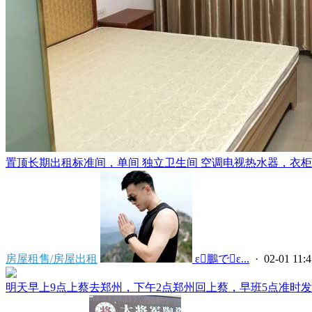
置顶
长期出租标准间，单间 独立卫生间 空调电视热水器，衣柜，
房屋租售/房屋出租
 ε鵬でε...
· 02-01 11:4
明天早上9点上蔡去郑州，下午2点郑州回上蔡，早班5点准时发车