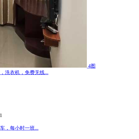
4图
洗衣机，免费无线...
1
，每小时一班...