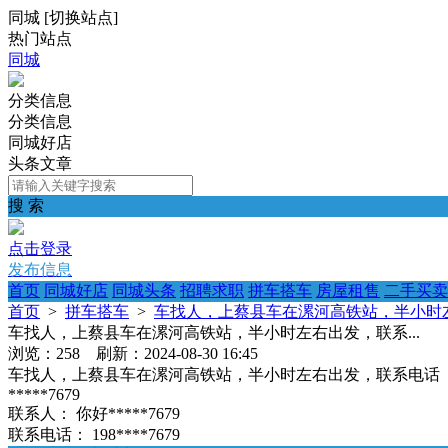
同城
[
切换站点
]
热门站点
同城
分类信息
分类信息
同城好店
头条文章
搜 索
点击登录
发布信息
首页
同城好店
同城头条
招聘求职
拼车搭车
房屋租售
二手买卖
首页
>
拼车搭车
>
车找人，上蔡县车在漯河高铁站，半小时左
车找人，上蔡县车在漯河高铁站，半小时左右出发，联系...
浏览：258 刷新：2024-08-30 16:45
车找人，上蔡县车在漯河高铁站，半小时左右出发，联系电话
*****7679
联系人：
你好*****7679
联系电话：
198****7679