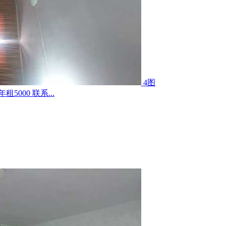
4图
000 联系...