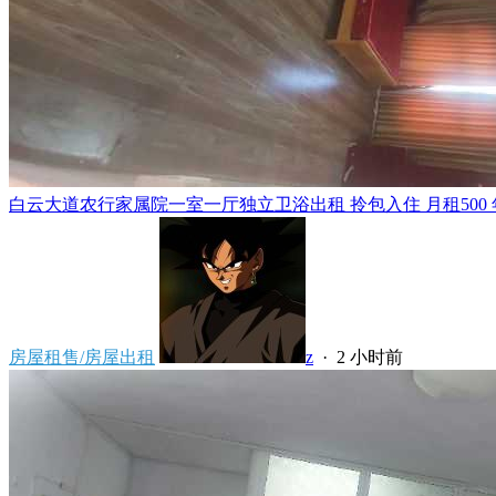
白云大道农行家属院一室一厅独立卫浴出租 拎包入住 月租500 年租5
房屋租售/房屋出租
z
·
2 小时前