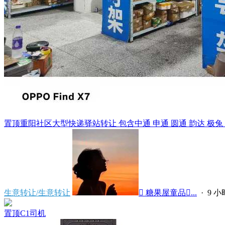
置顶
重阳社区大型快递驿站转让 包含中通 申通 圆通 韵达 极兔 天猫
生意转让/生意转让
 糖果屋童品...
·
9 
置顶
C1司机