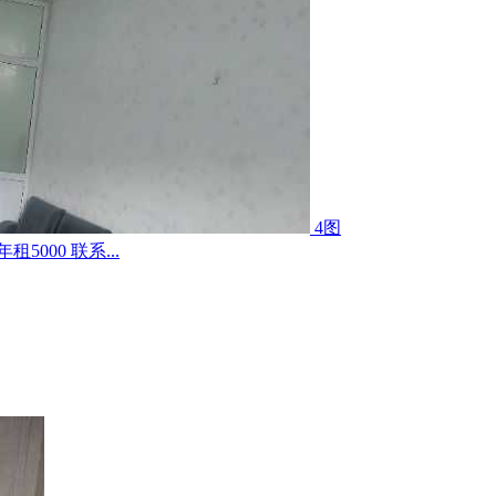
4图
000 联系...