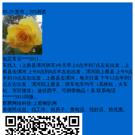
车找人
08-29 发布，205浏览
知足常乐***5911...
车找人（上蔡县漯河拼车)今天早上6点半到7点左右出发，上
蔡县去漯河 上午8点到8点半左右出发，漯河回上蔡县 上午9点
半到10点左右出发，上蔡县去漯河，每天往返 下午12点半到1
点左右出发，漯河回上蔡县，拼车包车均可（高铁站，火车
站，市区接送） 途径西平。可捎带物品！系 联系电话
*****5911同微...
辉腾网络科技-上蔡喇叭网
发便民信息、找工作、租房子、查电话、找好店、抢优惠。