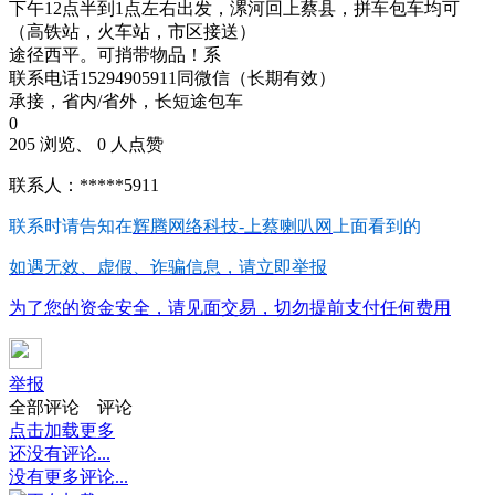
下午12点半到1点左右出发，漯河回上蔡县，拼车包车均可
（高铁站，火车站，市区接送）
途径西平。可捎带物品！系
联系电话15294905911同微信（长期有效）
承接，省内/省外，长短途包车
0
205 浏览、 0 人点赞
联系人：*****5911
联系时请告知在
辉腾网络科技-上蔡喇叭网
上面看到的
如遇无效、虚假、诈骗信息，请立即举报
为了您的资金安全，请见面交易，切勿提前支付任何费用
举报
全部评论
评论
点击加载更多
还没有评论...
没有更多评论...