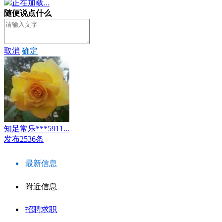
正在加载...
随便说点什么
取消
确定
知足常乐***5911...
发布2536条
最新信息
附近信息
招聘求职