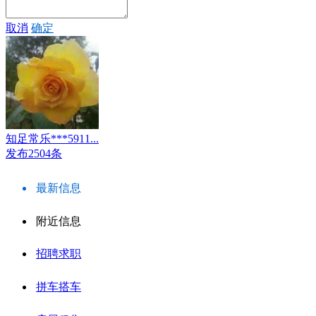
取消
确定
知足常乐***5911...
发布2504条
最新信息
附近信息
招聘求职
拼车搭车