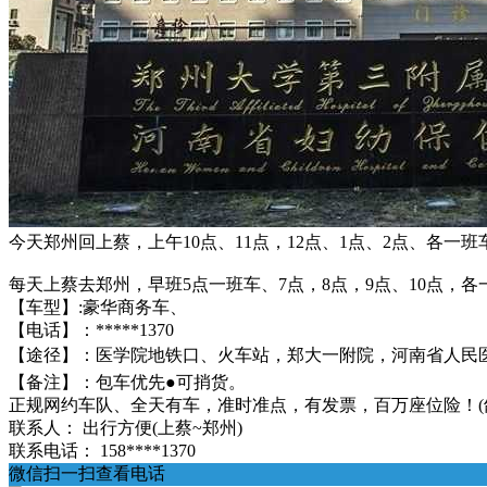
今天郑州回上蔡，上午10点、11点，12点、1点、2点、各一班
每天上蔡去郑州，早班5点一班车、7点，8点，9点、10点，各一
【车型】:豪华商务车、
【电话】：*****1370
【途径】：医学院‬地铁口、火车站，郑大一附院，河南省人民
【备注】：包车优先●可捎‬货。
正规网约车队、全天有车，准时准点，有发票，百‬万座位险！(
联系人：
出行方便(上蔡~郑州)
联系电话：
158****1370
微信扫一扫查看电话