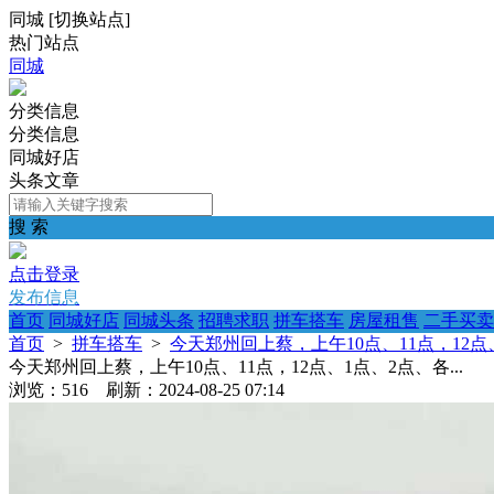
同城
[
切换站点
]
热门站点
同城
分类信息
分类信息
同城好店
头条文章
搜 索
点击登录
发布信息
首页
同城好店
同城头条
招聘求职
拼车搭车
房屋租售
二手买卖
首页
>
拼车搭车
>
今天郑州回上蔡，上午10点、11点，12点、
今天郑州回上蔡，上午10点、11点，12点、1点、2点、各...
浏览：516 刷新：2024-08-25 07:14