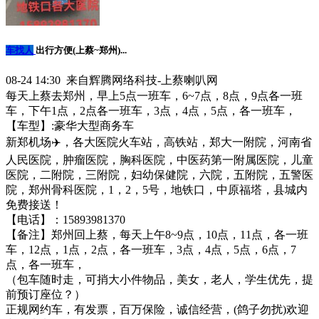
车找人
出行方便(上蔡~郑州)...
08-24 14:30 来自辉腾网络科技-上蔡喇叭网
每天上蔡去郑州，早上5点一班车，6~7点，8点，9点各一班
车，下午1点，2点各一班车，3点，4点，5点，各一班车，
【车型】:豪华大型商务车
新郑机场✈️，各大医院火车站，高铁站，郑大一附院，河南省
人民医院，肿瘤医院，胸科医院，中医药第一附属医院，儿童
医院，二附院，三附院，妇幼保健院，六院，五附院，五警医
院，郑州骨科医院，1，2，5号，地铁口，中原福塔，县城内
免费接送！
【电话】：15893981370
【备注】郑州回上蔡，每天上午8~9点，10点，11点，各一班
车，12点，1点，2点，各一班车，3点，4点，5点，6点，7
点，各一班车，
（包车随时走，可捎大小件物品，美女，老人，学生优先，提
前预订座位？）
正规网约车，有发票，百万保险，诚信经营，(鸽子勿扰)欢迎