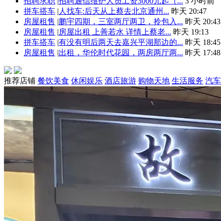
招聘求职
|
招聘通信维护人员工资3000元起（...
3 小时前
拼车搭车
|
人找车:后天从上蔡去北京通州...
昨天 20:47
房屋租售
|
鹏宇四期，三室两厅两卫，拎包入...
昨天 20:43
房屋租售
|
房屋出租 上善若水 详情上蔡老...
昨天 19:13
拼车搭车
|
有没有明后两天去嘉兴平湖那边的...
昨天 18:45
房屋租售
|
出租，华伦时代花园，两房两厅两...
昨天 17:48
推荐店铺
餐饮美食
休闲娱乐
酒店旅游
购物天地
生活服务
汽车