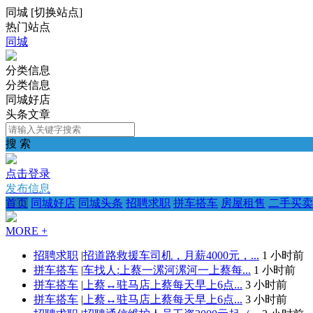
同城
[
切换站点
]
热门站点
同城
分类信息
分类信息
同城好店
头条文章
搜 索
点击登录
发布信息
首页
同城好店
同城头条
招聘求职
拼车搭车
房屋租售
二手买卖
MORE +
招聘求职
|
招道路救援车司机，月薪4000元，...
1 小时前
拼车搭车
|
车找人:上蔡一漯河漯河一上蔡每...
1 小时前
拼车搭车
|
上蔡↔️驻马店上蔡每天早上6点...
3 小时前
拼车搭车
|
上蔡↔️驻马店上蔡每天早上6点...
3 小时前