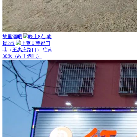
故里酒吧
晚上8点-凌
晨2点
上蔡县蔡都四
巷（王惠庄路口） 往南
30米（故里酒吧）