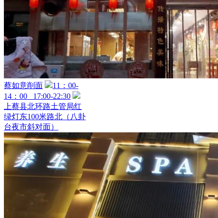
蔡如意削面
11：00-
14：00 17:00-22:30
上蔡县北环路土管局红
绿灯东100米路北（八卦
台夜市斜对面）