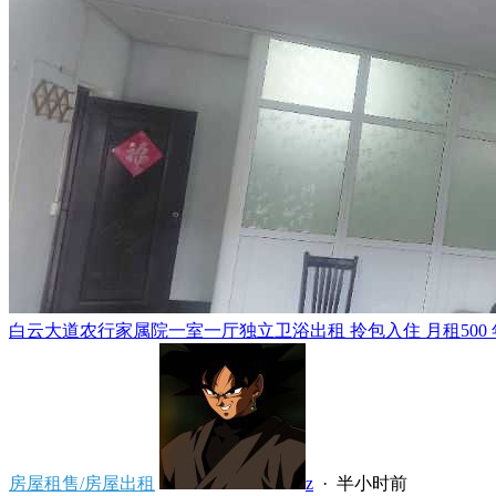
白云大道农行家属院一室一厅独立卫浴出租 拎包入住 月租500 年租5
房屋租售/房屋出租
z
·
半小时前