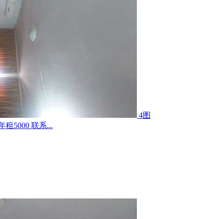
4图
000 联系...