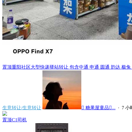
置顶
重阳社区大型快递驿站转让 包含中通 申通 圆通 韵达 极兔 天猫
生意转让/生意转让
 糖果屋童品...
·
7 
置顶
C1司机