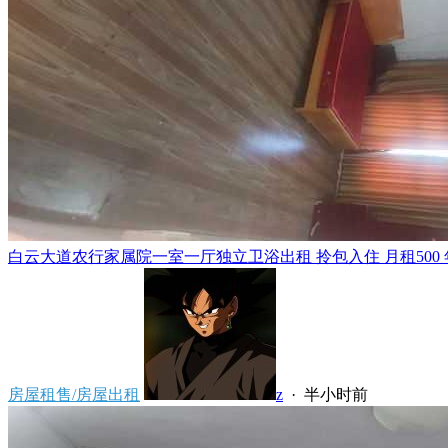
白云大道农行家属院一室一厅独立卫浴出租 拎包入住 月租500 年租5
房屋租售/房屋出租
z
·
半小时前