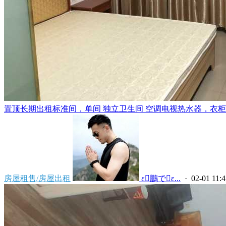
置顶
长期出租标准间，单间 独立卫生间 空调电视热水器，衣柜，
房屋租售/房屋出租
 ε鵬でε...
· 02-01 11:4