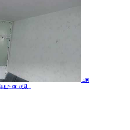
4图
000 联系...