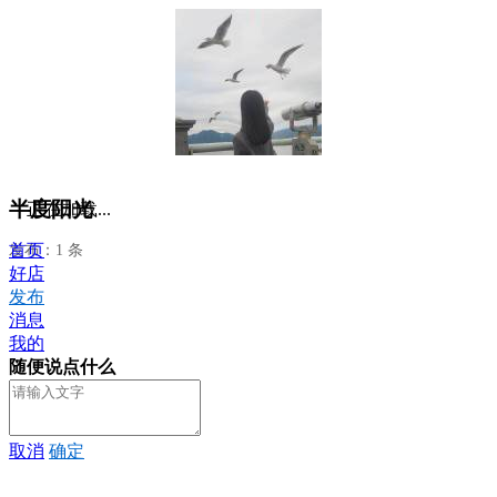
半度阳光
正在加载...
首页
发布：1 条
好店
发布
消息
我的
随便说点什么
取消
确定